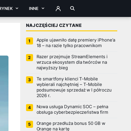
RYNEK
INNE
ZALOGUJ
NAJCZĘŚCIEJ CZYTANE
Apple ujawniło datę premiery iPhone’a
18 – na razie tylko pracownikom
Razer przejmuje StreamElements i
wrzuca ekosystem dla twórców na
najwyższy bieg
Te smartfony klienci T-Mobile
wybierali najchętniej – T-Mobile
podsumowuje sprzedaż w I półroczu
2026 r.
Nowa usługa Dynamic SOC – pełna
obsługa cyberbezpieczeństwa firm
Orange przedłuża bonus 50 GB w
Orange na kartę