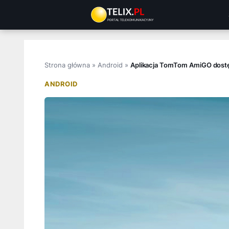
Przejdź
do
treści
Strona główna
»
Android
»
Aplikacja TomTom AmiGO dostę
ANDROID