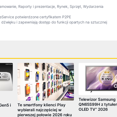
amowanie
,
Raporty i prezentacje
,
Rynek
,
Sprzęt
,
Wydarzenia
 eService potwierdzone certyfikatem P2PE
 dźwięku i zapewniają dostęp do funkcji opartych na sztucznej
Telewizor Samsung
QN65S99H z tytułem
Te smartfony klienci Play
Gen5 i
OLED TV” 2026
wybierali najczęściej w
pierwszej połowie 2026 roku