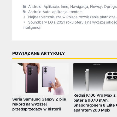
Kategorie
Android
,
Aplikacje
,
Inne
,
Nawigacja
,
Newsy
,
Oprogr
Tagi
Android Auto
,
aplikacja
,
tomtom
Najbezpieczniejsze w Polsce rozwiązania płatnicze
Soundbary LG z 2021 roku oferują najwyższą jakość
inteligencji
POWIĄZANE ARTYKUŁY
Redmi K100 Pro Max z
Seria Samsung Galaxy Z bije
baterią 9070 mAh,
rekord najwyższej
Snapdragonem 8 Elite 
przedsprzedaży w historii
aparatem 200 Mpix