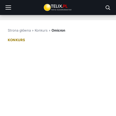
Przejdź
do
treści
Strona główna
»
Konkurs
»
Omicron
KONKURS