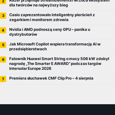
Razer przejmuje StreamElements i wrzuca ekosystem
dla twórców na najwyższy bieg
Casio zaprezentowało inteligentny pierścień z
zegarkiem i monitorem zdrowia
Nvidia i AMD podnoszą ceny GPU – panika u
dystrybutorów
Jak Microsoft Copilot wspiera transformację AI w
przedsiębiorstwach
Falownik Huawei Smart String o mocy 506 kW zdobył
nagrodę „The Smarter E AWARD” podczas targów
Intersolar Europe 2026
Premiera słuchawek CMF Clip Pro – 4 sierpnia