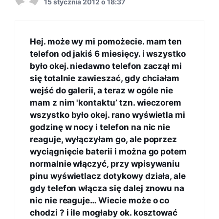
15 stycznia 2012 o 18:37
Hej. może wy mi pomożecie. mam ten
telefon od jakiś 6 miesięcy. i wszystko
było okej. niedawno telefon zaczął mi
się totalnie zawieszać, gdy chciałam
wejść do galerii, a teraz w ogóle nie
mam z nim 'kontaktu’ tzn. wieczorem
wszystko było okej. rano wyświetla mi
godzinę w nocy i telefon na nic nie
reaguje, wyłączyłam go, ale poprzez
wyciągnięcie baterii i można go potem
normalnie włączyć, przy wpisywaniu
pinu wyświetlacz dotykowy działa, ale
gdy telefon włącza się dalej znowu na
nic nie reaguje… Wiecie może o co
chodzi ? i ile mogłaby ok. kosztować