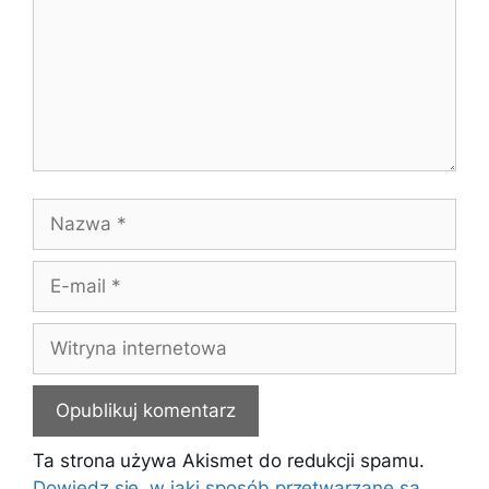
Nazwa
E-
mail
Witryna
internetowa
Ta strona używa Akismet do redukcji spamu.
Dowiedz się, w jaki sposób przetwarzane są