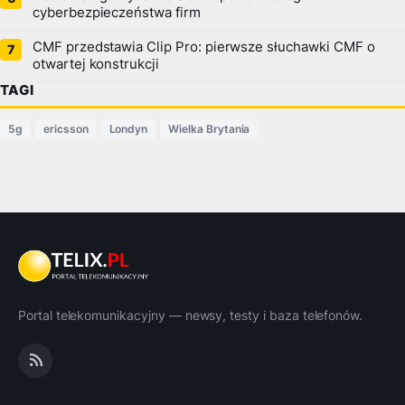
cyberbezpieczeństwa firm
CMF przedstawia Clip Pro: pierwsze słuchawki CMF o
otwartej konstrukcji
TAGI
5g
ericsson
Londyn
Wielka Brytania
Portal telekomunikacyjny — newsy, testy i baza telefonów.