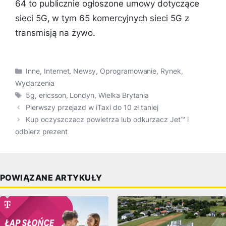
64 to publicznie ogłoszone umowy dotyczące
sieci 5G, w tym 65 komercyjnych sieci 5G z
transmisją na żywo.
Kategorie
Inne
,
Internet
,
Newsy
,
Oprogramowanie
,
Rynek
,
Wydarzenia
Tagi
5g
,
ericsson
,
Londyn
,
Wielka Brytania
Pierwszy przejazd w iTaxi do 10 zł taniej
Kup oczyszczacz powietrza lub odkurzacz Jet™ i
odbierz prezent
POWIĄZANE ARTYKUŁY