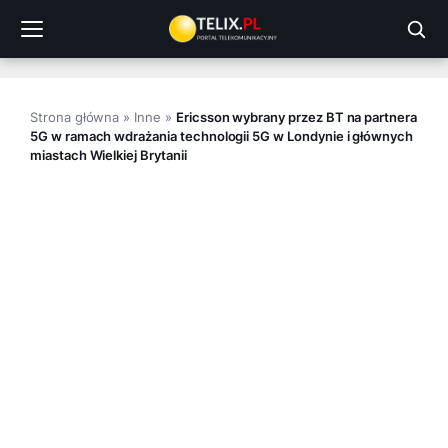
Przejdź
do
treści
Strona główna
»
Inne
»
Ericsson wybrany przez BT na partnera
5G w ramach wdrażania technologii 5G w Londynie i głównych
miastach Wielkiej Brytanii