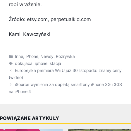
robi wrażenie.
Źródło: etsy.com, perpetualkid.com
Kamil Kawczyński
Kategorie
Inne
,
iPhone
,
Newsy
,
Rozrywka
Tagi
dokujaca
,
iphone
,
stacja
Europejska premiera Wii U już 30 listopada: znamy ceny
(wideo)
iSource wymienia za dopłatą smartfony iPhone 3G i 3GS
na iPhone 4
POWIĄZANE ARTYKUŁY