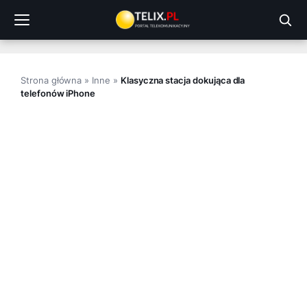
Przejdź
do
treści
Strona główna
»
Inne
»
Klasyczna stacja dokująca dla
telefonów iPhone