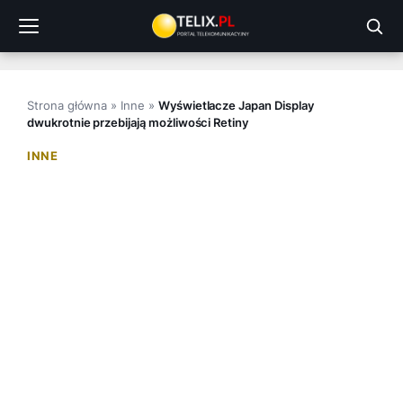
Przejdź
do
treści
Strona główna
»
Inne
»
Wyświetlacze Japan Display
dwukrotnie przebijają możliwości Retiny
INNE