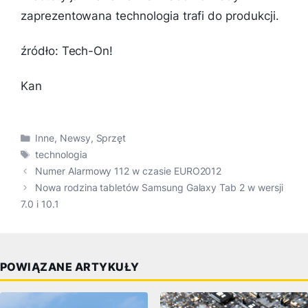
zaprezentowana technologia trafi do produkcji.
źródło: Tech-On!
Kan
Kategorie
Inne
,
Newsy
,
Sprzęt
Tagi
technologia
Numer Alarmowy 112 w czasie EURO2012
Nowa rodzina tabletów Samsung Galaxy Tab 2 w wersji
7.0 i 10.1
POWIĄZANE ARTYKUŁY