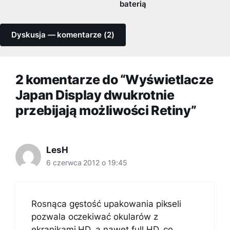
baterią
Dyskusja — komentarze (2)
2 komentarze do “Wyświetlacze
Japan Display dwukrotnie
przebijają możliwości Retiny”
LesH
6 czerwca 2012 o 19:45
Rosnąca gęstość upakowania pikseli
pozwala oczekiwać okularów z
ekranikami HD, a nawet full HD, co