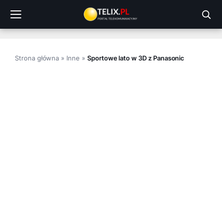
Przejdź
do
treści
Strona główna
»
Inne
»
Sportowe lato w 3D z Panasonic