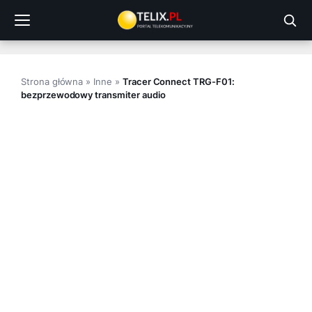
Przejdź
do
treści
Strona główna
»
Inne
»
Tracer Connect TRG-F01:
bezprzewodowy transmiter audio