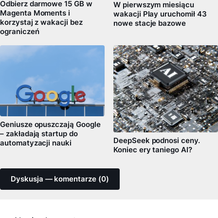
Odbierz darmowe 15 GB w
W pierwszym miesiącu
Magenta Moments i
wakacji Play uruchomił 43
korzystaj z wakacji bez
nowe stacje bazowe
ograniczeń
Geniusze opuszczają Google
– zakładają startup do
DeepSeek podnosi ceny.
automatyzacji nauki
Koniec ery taniego AI?
Dyskusja — komentarze (0)