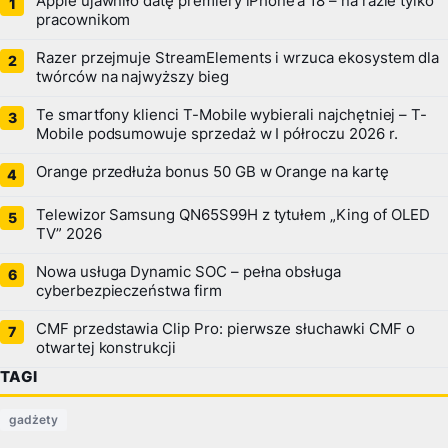
Apple ujawniło datę premiery iPhone’a 18 – na razie tylko
pracownikom
Razer przejmuje StreamElements i wrzuca ekosystem dla
twórców na najwyższy bieg
Te smartfony klienci T-Mobile wybierali najchętniej – T-
Mobile podsumowuje sprzedaż w I półroczu 2026 r.
Orange przedłuża bonus 50 GB w Orange na kartę
Telewizor Samsung QN65S99H z tytułem „King of OLED
TV” 2026
Nowa usługa Dynamic SOC – pełna obsługa
cyberbezpieczeństwa firm
CMF przedstawia Clip Pro: pierwsze słuchawki CMF o
otwartej konstrukcji
TAGI
gadżety