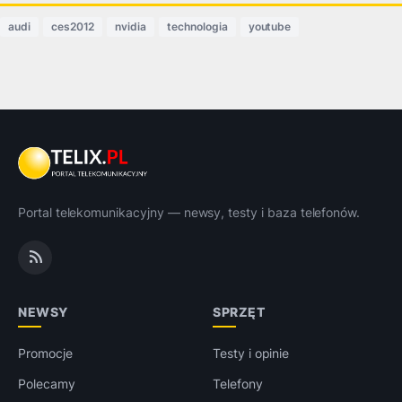
audi
ces2012
nvidia
technologia
youtube
Portal telekomunikacyjny — newsy, testy i baza telefonów.
NEWSY
SPRZĘT
Promocje
Testy i opinie
Polecamy
Telefony