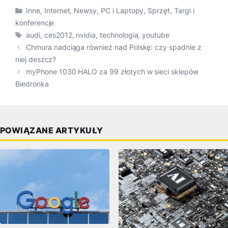
Kategorie
Inne
,
Internet
,
Newsy
,
PC i Laptopy
,
Sprzęt
,
Targi i
konferencje
Tagi
audi
,
ces2012
,
nvidia
,
technologia
,
youtube
Chmura nadciąga również nad Polskę: czy spadnie z
niej deszcz?
myPhone 1030 HALO za 99 złotych w sieci sklepów
Biedronka
POWIĄZANE ARTYKUŁY