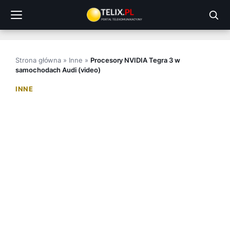
Przejdź
do
treści
Strona główna
»
Inne
»
Procesory NVIDIA Tegra 3 w
samochodach Audi (video)
INNE