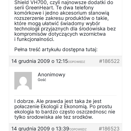
Shield VH700, czyli najnowsze dodatki do
serii GreenHeart. Te dwa telefony
komórkowe i jedno akcesorium stanowią
rozszerzenie zakresu produktów o takie,
które mogą ułatwić świadomy wybór
technologii przyjaznych dla środowiska bez
kompromisów dotyczących wzornictwa
i funkcjonalności.
Pełna treść artykułu dostępna tutaj:
14 grudnia 2009 o 12:15
#186522
ODPOWIEDZ
Anonimowy
Gość
I dobrze. Ale prawda jest taka że jest
połaczenie Ekologii z Ekonomią. Po prostu
ekologia to bardzo często oszczednosc nie
tylko srodowiska ale tez srodków.
14 grudnia 2009 o 13:39
#186523
ODPOWIEDZ