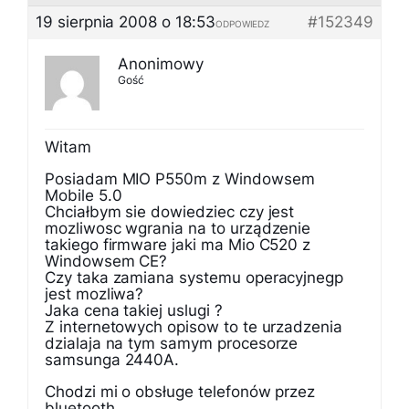
19 sierpnia 2008 o 18:53
#152349
ODPOWIEDZ
Anonimowy
Gość
Witam
Posiadam MIO P550m z Windowsem
Mobile 5.0
Chciałbym sie dowiedziec czy jest
mozliwosc wgrania na to urządzenie
takiego firmware jaki ma Mio C520 z
Windowsem CE?
Czy taka zamiana systemu operacyjnegp
jest mozliwa?
Jaka cena takiej uslugi ?
Z internetowych opisow to te urzadzenia
dzialaja na tym samym procesorze
samsunga 2440A.
Chodzi mi o obsługe telefonów przez
bluetooth.