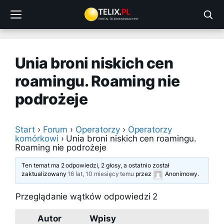
Przejdź
do
treści
Unia broni niskich cen
roamingu. Roaming nie
podrożeje
Start
›
Forum
›
Operatorzy
›
Operatorzy
komórkowi
›
Unia broni niskich cen roamingu.
Roaming nie podrożeje
Ten temat ma 2 odpowiedzi, 2 głosy, a ostatnio został
zaktualizowany
16 lat, 10 miesięcy temu
przez
Anonimowy
.
Przeglądanie wątków odpowiedzi 2
Autor
Wpisy