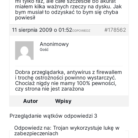
mi tylko raz, ale całe szczeście bo akurat
miałem kilka ważnych rzeczy na dysku. Jak
bym musiał to odzyskać to bym się chyba
powiesił
11 sierpnia 2009 o 01:52
#178562
ODPOWIEDZ
Anonimowy
Gość
Dobra przeglądarka, antywirus z firewallem
i trochę ostrożności powinno wystarczyć.
Chociaż nigdy nie mamy 100% pewności,
czy strona nie jest zarażona
Autor
Wpisy
Przeglądanie wątków odpowiedzi 3
Odpowiedz na: Trojan wykorzystuje lukę w
zabezpieczeniach