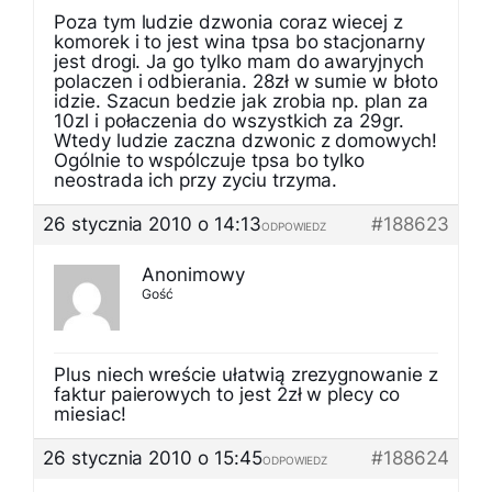
Poza tym ludzie dzwonia coraz wiecej z
komorek i to jest wina tpsa bo stacjonarny
jest drogi. Ja go tylko mam do awaryjnych
polaczen i odbierania. 28zł w sumie w błoto
idzie. Szacun bedzie jak zrobia np. plan za
10zl i połaczenia do wszystkich za 29gr.
Wtedy ludzie zaczna dzwonic z domowych!
Ogólnie to wspólczuje tpsa bo tylko
neostrada ich przy zyciu trzyma.
26 stycznia 2010 o 14:13
#188623
ODPOWIEDZ
Anonimowy
Gość
Plus niech wreście ułatwią zrezygnowanie z
faktur paierowych to jest 2zł w plecy co
miesiac!
26 stycznia 2010 o 15:45
#188624
ODPOWIEDZ