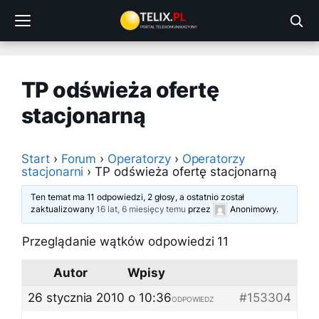
Przejdź
do
treści
TP odświeża ofertę
stacjonarną
Start
›
Forum
›
Operatorzy
›
Operatorzy
stacjonarni
›
TP odświeża ofertę stacjonarną
Ten temat ma 11 odpowiedzi, 2 głosy, a ostatnio został
zaktualizowany
16 lat, 6 miesięcy temu
przez
Anonimowy
.
Przeglądanie wątków odpowiedzi 11
Autor
Wpisy
26 stycznia 2010 o 10:36
#153304
ODPOWIEDZ