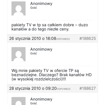
Anonimowy
Gość
pakiety TV w tp sa całkiem dobre – duzo
kanałów a do tego niezłe ceny.
26 stycznia 2010 o 18:08
#188625
ODPOWIEDZ
Anonimowy
Gość
Wg mnie pakiety TV w ofercie TP są
beznadziejne. Dlaczego? Brak kanałów HD
(w wysokiej rozdzielczości)!!!
28 stycznia 2010 o 09:20
#188627
ODPOWIEDZ
Anonimowy
Gość