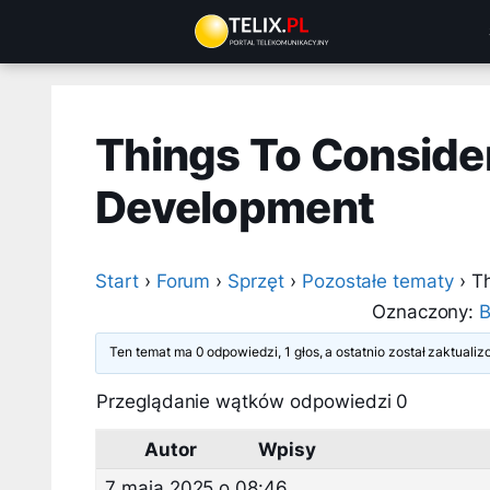
Przejdź
do
treści
Things To Conside
Development
Start
›
Forum
›
Sprzęt
›
Pozostałe tematy
›
T
Oznaczony:
B
Ten temat ma 0 odpowiedzi, 1 głos, a ostatnio został zaktual
Przeglądanie wątków odpowiedzi 0
Autor
Wpisy
7 maja 2025 o 08:46