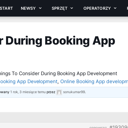
START
NEWSY
SPRZĘT
OPERATORZY
r During Booking App
hings To Consider During Booking App Development
ooking App Development
,
Online Booking App develop
izowany
1 rok, 3 miesiące temu
przez
sonukumar99
.
#19309