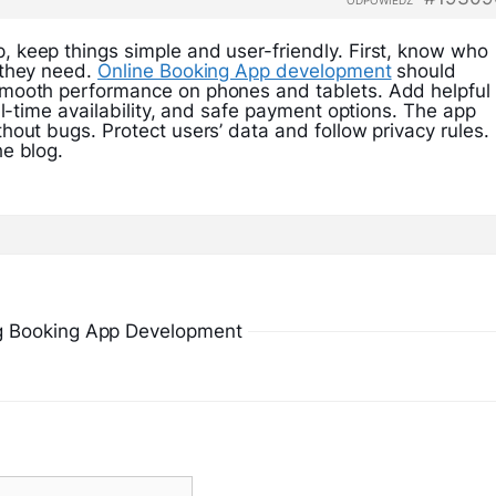
ODPOWIEDZ
 keep things simple and user-friendly. First, know who
 they need.
Online Booking App development
should
mooth performance on phones and tablets. Add helpful
al-time availability, and safe payment options. The app
hout bugs. Protect users’ data and follow privacy rules.
e blog.
g Booking App Development