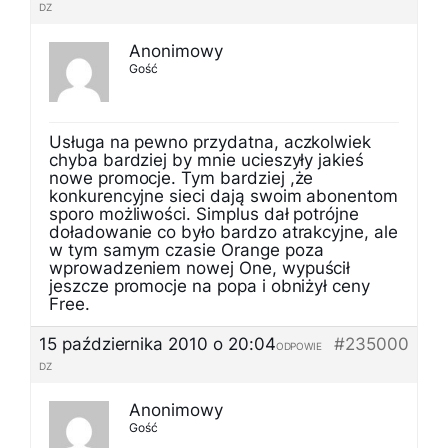
DZ
Anonimowy
Gość
Usługa na pewno przydatna, aczkolwiek
chyba bardziej by mnie ucieszyły jakieś
nowe promocje. Tym bardziej ,że
konkurencyjne sieci dają swoim abonentom
sporo możliwości. Simplus dał potrójne
doładowanie co było bardzo atrakcyjne, ale
w tym samym czasie Orange poza
wprowadzeniem nowej One, wypuścił
jeszcze promocje na popa i obniżył ceny
Free.
15 października 2010 o 20:04
#235000
ODPOWIE
DZ
Anonimowy
Gość