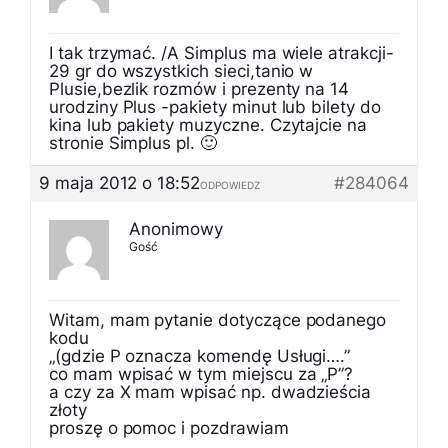
I tak trzymać. /A Simplus ma wiele atrakcji-
29 gr do wszystkich sieci,tanio w
Plusie,bezlik rozmów i prezenty na 14
urodziny Plus -pakiety minut lub bilety do
kina lub pakiety muzyczne. Czytajcie na
stronie Simplus pl. 🙂
9 maja 2012 o 18:52
#284064
ODPOWIEDZ
Anonimowy
Gość
Witam, mam pytanie dotyczące podanego
kodu
„(gdzie P oznacza komendę Usługi….”
co mam wpisać w tym miejscu za „P”?
a czy za X mam wpisać np. dwadzieścia
złoty
proszę o pomoc i pozdrawiam