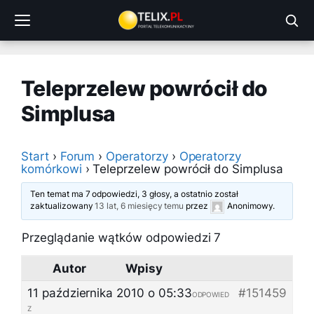
Przejdź
do
treści
Teleprzelew powrócił do
Simplusa
Start
›
Forum
›
Operatorzy
›
Operatorzy
komórkowi
›
Teleprzelew powrócił do Simplusa
Ten temat ma 7 odpowiedzi, 3 głosy, a ostatnio został
zaktualizowany
13 lat, 6 miesięcy temu
przez
Anonimowy
.
Przeglądanie wątków odpowiedzi 7
Autor
Wpisy
11 października 2010 o 05:33
#151459
ODPOWIED
Z