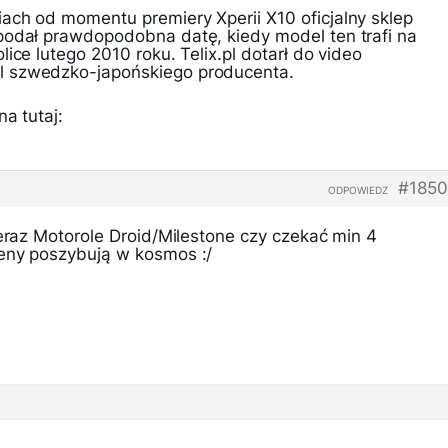
ach od momentu premiery Xperii X10 oficjalny sklep
podał prawdopodobna datę, kiedy model ten trafi na
ice lutego 2010 roku. Telix.pl dotarł do video
l szwedzko-japońskiego producenta.
a tutaj:
#1850
ODPOWIEDZ
teraz Motorole Droid/Milestone czy czekać min 4
eny poszybują w kosmos :/