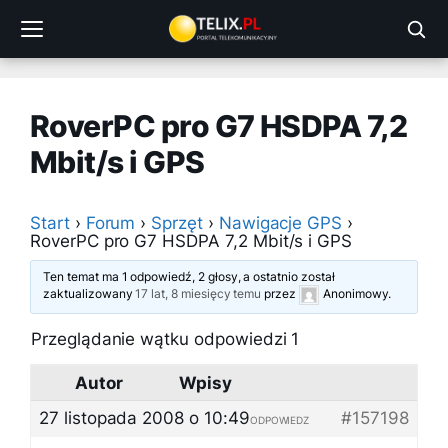
Przejdź
do
treści
RoverPC pro G7 HSDPA 7,2
Mbit/s i GPS
Start
›
Forum
›
Sprzęt
›
Nawigacje GPS
›
RoverPC pro G7 HSDPA 7,2 Mbit/s i GPS
Ten temat ma 1 odpowiedź, 2 głosy, a ostatnio został
zaktualizowany
17 lat, 8 miesięcy temu
przez
Anonimowy
.
Przeglądanie wątku odpowiedzi 1
Autor
Wpisy
27 listopada 2008 o 10:49
#157198
ODPOWIEDZ