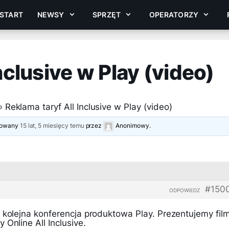
START
NEWSY
SPRZĘT
OPERATORZY
nclusive w Play (video)
›
Reklama taryf All Inclusive w Play (video)
izowany
15 lat, 5 miesięcy temu
przez
Anonimowy
.
#150
ODPOWIEDZ
 kolejna konferencja produktowa Play. Prezentujemy fil
 Online All Inclusive.