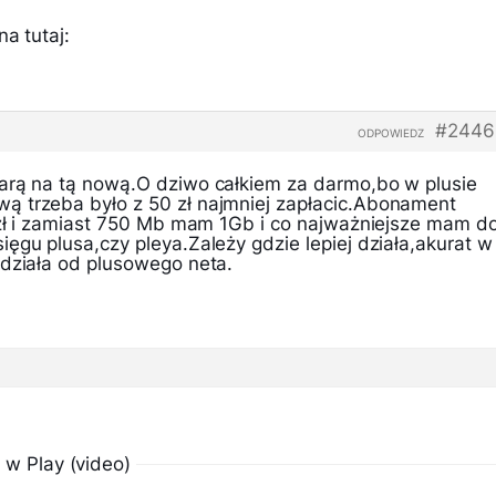
a tutaj:
#2446
ODPOWIEDZ
arą na tą nową.O dziwo całkiem za darmo,bo w plusie
ą trzeba było z 50 zł najmniej zapłacic.Abonament
5 zł i zamiast 750 Mb mam 1Gb i co najważniejsze mam d
ęgu plusa,czy pleya.Zależy gdzie lepiej działa,akurat w
 działa od plusowego neta.
 w Play (video)