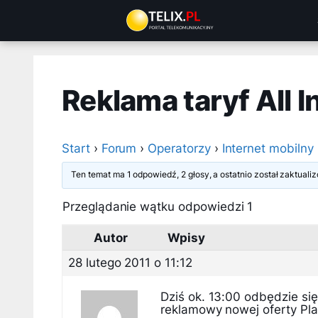
Przejdź
do
treści
Reklama taryf All I
Start
›
Forum
›
Operatorzy
›
Internet mobilny
Ten temat ma 1 odpowiedź, 2 głosy, a ostatnio został zaktual
Przeglądanie wątku odpowiedzi 1
Autor
Wpisy
28 lutego 2011 o 11:12
Dziś ok. 13:00 odbędzie się
reklamowy nowej oferty Play