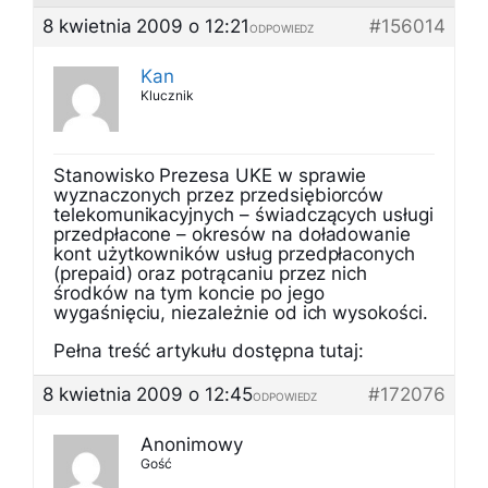
8 kwietnia 2009 o 12:21
#156014
ODPOWIEDZ
Kan
Klucznik
Stanowisko Prezesa UKE w sprawie
wyznaczonych przez przedsiębiorców
telekomunikacyjnych – świadczących usługi
przedpłacone – okresów na doładowanie
kont użytkowników usług przedpłaconych
(prepaid) oraz potrącaniu przez nich
środków na tym koncie po jego
wygaśnięciu, niezależnie od ich wysokości.
Pełna treść artykułu dostępna tutaj:
8 kwietnia 2009 o 12:45
#172076
ODPOWIEDZ
Anonimowy
Gość