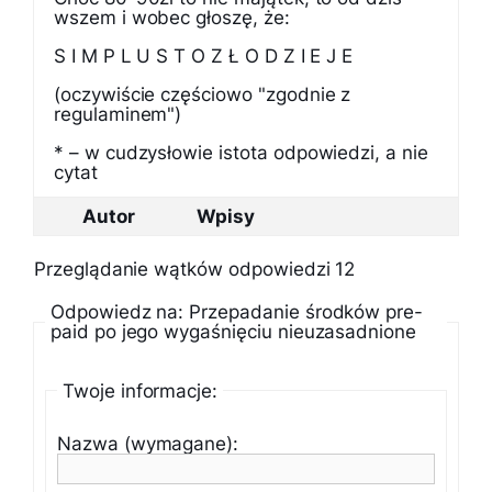
wszem i wobec głoszę, że:
S I M P L U S T O Z Ł O D Z I E J E
(oczywiście częściowo "zgodnie z
regulaminem")
* – w cudzysłowie istota odpowiedzi, a nie
cytat
Autor
Wpisy
Przeglądanie wątków odpowiedzi 12
Odpowiedz na: Przepadanie środków pre-
paid po jego wygaśnięciu nieuzasadnione
Twoje informacje:
Nazwa (wymagane):