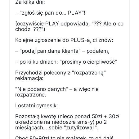
Za kilka dni:
– "zgłoś się pan do… PLAY"!
(oczywiście PLAY odpowiada: "??? Ale o co
chodzi ???")
Kolejne zgłoszenie do PLUS-a, ci znów:
– "podaj pan dane klienta" – podałem,
– po kilku dniach: "prosimy o cierpliwość"
Przychodzi polecony z "rozpatrzoną"
reklamacją:
"Nie podano danych" – a więc nie
rozpatrzone.
I ostatni cymesik:
Pozostałą kwotę (nieco ponad 50zł + 30zł
ukradzione na niedoszłe sms-y) po 2
miesiącach… sobie "zutylizowali".
Choć 80-90zł to nie majątek, to od dziś