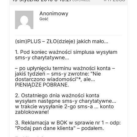
ODPOWIEDZ
Anonimowy
Gość
(sim)PLUS – ZŁO(dzieje) jakich mało…
1. Pod koniec ważności simplusa wysyłam
sms-y charytatywne…
– po upłynięciu terminu ważności konta –
jakiś tydzień – sms-y zwrotne: "Nie
dostarczono wiadomości"*, ale…
PIENIĄDZE POBRANE.
2. Ostatniego dnia ważności konta
wysyłam następne sms-y charytatywne…
w trakcie wysyłanie 2-go sms-a … konto
zablokowane!
3. Reklamacja w BOK w sprawie nr 1 – odp:
"Podaj pan dane klienta" – podałem.