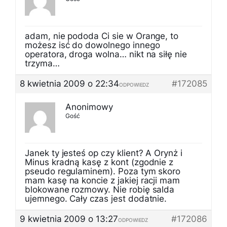
adam, nie pododa Ci sie w Orange, to
możesz isć do dowolnego innego
operatora, droga wolna… nikt na siłę nie
trzyma…
8 kwietnia 2009 o 22:34
#172085
ODPOWIEDZ
Anonimowy
Gość
Janek ty jesteś op czy klient? A Orynż i
Minus kradną kasę z kont (zgodnie z
pseudo regulaminem). Poza tym skoro
mam kasę na koncie z jakiej racji mam
blokowane rozmowy. Nie robię salda
ujemnego. Cały czas jest dodatnie.
9 kwietnia 2009 o 13:27
#172086
ODPOWIEDZ