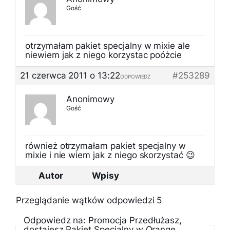
Gość
otrzymałam pakiet specjalny w mixie ale
niewiem jak z niego korzystac poóżcie
21 czerwca 2011 o 13:22
#253289
ODPOWIEDZ
Anonimowy
Gość
również otrzymałam pakiet specjalny w
mixie i nie wiem jak z niego skorzystać 😉
Autor
Wpisy
Przeglądanie wątków odpowiedzi 5
Odpowiedz na: Promocja Przedłużasz,
dostajesz Pakiet Specjalny w Orange