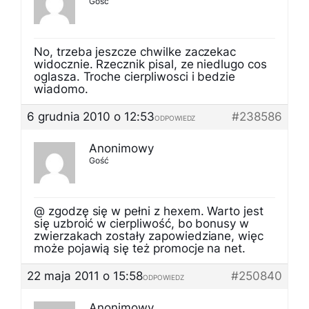
Gość
No, trzeba jeszcze chwilke zaczekac
widocznie. Rzecznik pisal, ze niedlugo cos
oglasza. Troche cierpliwosci i bedzie
wiadomo.
6 grudnia 2010 o 12:53
#238586
ODPOWIEDZ
Anonimowy
Gość
@ zgodzę się w pełni z hexem. Warto jest
się uzbroić w cierpliwość, bo bonusy w
zwierzakach zostały zapowiedziane, więc
może pojawią się też promocje na net.
22 maja 2011 o 15:58
#250840
ODPOWIEDZ
Anonimowy