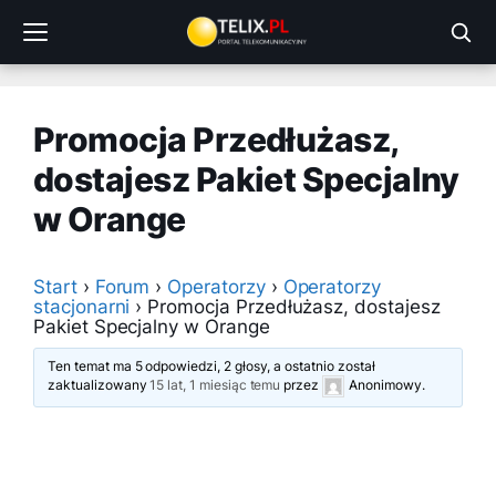
Przejdź
do
treści
Promocja Przedłużasz,
dostajesz Pakiet Specjalny
w Orange
Start
›
Forum
›
Operatorzy
›
Operatorzy
stacjonarni
›
Promocja Przedłużasz, dostajesz
Pakiet Specjalny w Orange
Ten temat ma 5 odpowiedzi, 2 głosy, a ostatnio został
zaktualizowany
15 lat, 1 miesiąc temu
przez
Anonimowy
.