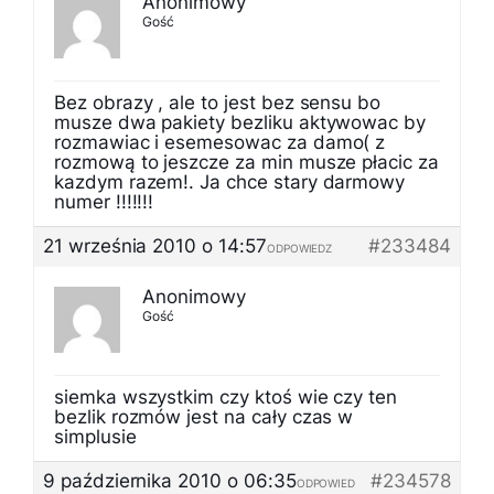
Anonimowy
Gość
Bez obrazy , ale to jest bez sensu bo
musze dwa pakiety bezliku aktywowac by
rozmawiac i esemesowac za damo( z
rozmową to jeszcze za min musze płacic za
kazdym razem!. Ja chce stary darmowy
numer !!!!!!!
21 września 2010 o 14:57
#233484
ODPOWIEDZ
Anonimowy
Gość
siemka wszystkim czy ktoś wie czy ten
bezlik rozmów jest na cały czas w
simplusie
9 października 2010 o 06:35
#234578
ODPOWIED