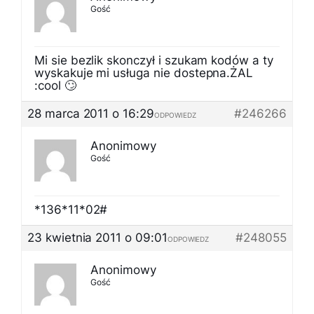
Gość
Mi sie bezlik skonczył i szukam kodów a ty
wyskakuje mi usługa nie dostepna.ŻAL
:cool 🙄
28 marca 2011 o 16:29
#246266
ODPOWIEDZ
Anonimowy
Gość
*136*11*02#
23 kwietnia 2011 o 09:01
#248055
ODPOWIEDZ
Anonimowy
Gość