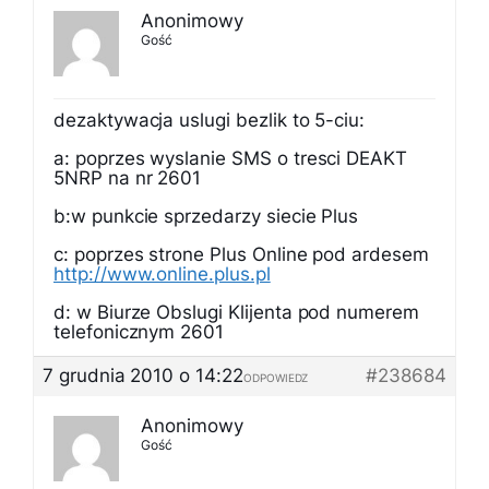
Anonimowy
Gość
dezaktywacja uslugi bezlik to 5-ciu:
a: poprzes wyslanie SMS o tresci DEAKT
5NRP na nr 2601
b:w punkcie sprzedarzy siecie Plus
c: poprzes strone Plus Online pod ardesem
http://www.online.plus.pl
d: w Biurze Obslugi Klijenta pod numerem
telefonicznym 2601
7 grudnia 2010 o 14:22
#238684
ODPOWIEDZ
Anonimowy
Gość