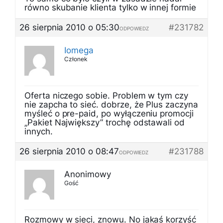
równo skubanie klienta tylko w innej formie
26 sierpnia 2010 o 05:30
#231782
ODPOWIEDZ
Iomega
Członek
Oferta niczego sobie. Problem w tym czy
nie zapcha to sieć. dobrze, że Plus zaczyna
myśleć o pre-paid, po wyłączeniu promocji
„Pakiet Największy” trochę odstawali od
innych.
26 sierpnia 2010 o 08:47
#231788
ODPOWIEDZ
Anonimowy
Gość
Rozmowy w sieci, znowu. No jakaś korzyść