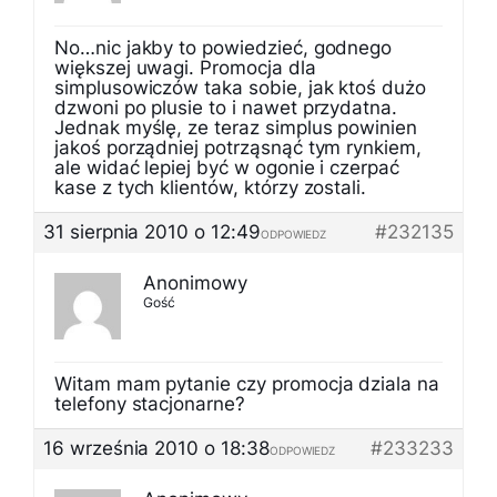
No…nic jakby to powiedzieć, godnego
większej uwagi. Promocja dla
simplusowiczów taka sobie, jak ktoś dużo
dzwoni po plusie to i nawet przydatna.
Jednak myślę, ze teraz simplus powinien
jakoś porządniej potrząsnąć tym rynkiem,
ale widać lepiej być w ogonie i czerpać
kase z tych klientów, którzy zostali.
31 sierpnia 2010 o 12:49
#232135
ODPOWIEDZ
Anonimowy
Gość
Witam mam pytanie czy promocja dziala na
telefony stacjonarne?
16 września 2010 o 18:38
#233233
ODPOWIEDZ