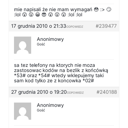
mie napisali że nie mam wymagań 😳 :> 🙄
:lol 😮 😮 😀 😎 😮 😮 😮 :lol :lol
17 grudnia 2010 o 21:33
#239477
ODPOWIEDZ
Anonimowy
Gość
sa tez telefony na ktorych nie moza
zastosowac kodów na bezlik z końcówką
*53# oraz *54# wtedy wklepujemy taki
sam kod tylko ze z koncowka *02#
27 grudnia 2010 o 19:20
#240188
ODPOWIEDZ
Anonimowy
Gość