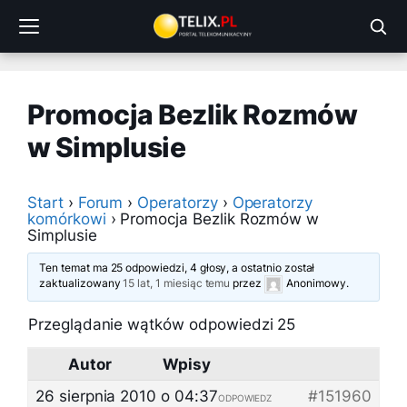
Przejdź
do
treści
Promocja Bezlik Rozmów
w Simplusie
Start
›
Forum
›
Operatorzy
›
Operatorzy
komórkowi
›
Promocja Bezlik Rozmów w
Simplusie
Ten temat ma 25 odpowiedzi, 4 głosy, a ostatnio został
zaktualizowany
15 lat, 1 miesiąc temu
przez
Anonimowy
.
Przeglądanie wątków odpowiedzi 25
Autor
Wpisy
26 sierpnia 2010 o 04:37
#151960
ODPOWIEDZ