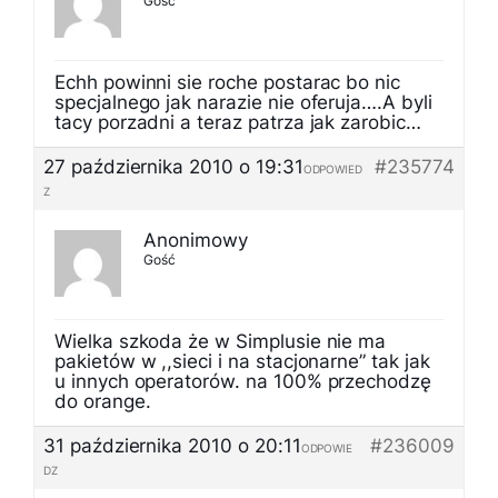
Gość
Echh powinni sie roche postarac bo nic
specjalnego jak narazie nie oferuja….A byli
tacy porzadni a teraz patrza jak zarobic…
27 października 2010 o 19:31
#235774
ODPOWIED
Z
Anonimowy
Gość
Wielka szkoda że w Simplusie nie ma
pakietów w ,,sieci i na stacjonarne” tak jak
u innych operatorów. na 100% przechodzę
do orange.
31 października 2010 o 20:11
#236009
ODPOWIE
DZ