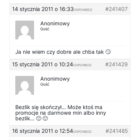
14 stycznia 2011 o 16:33
#241407
ODPOWIEDZ
Anonimowy
Gość
Ja nie wiem czy dobre ale chba tak 🙄
15 stycznia 2011 o 10:24
#241429
ODPOWIEDZ
Anonimowy
Gość
Bezlik się skończył… Może ktoś ma
promocje na darmowe min albo inny
bezlik… 🙁 🙁
16 stycznia 2011 o 12:54
#241485
ODPOWIEDZ