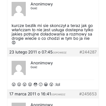
Anonimowy
Gość
kurcze bezlik mi sie skonczył a teraz jak go
włańczam to nie jest usługa dostepna tylko
jakies potrujne doładowania a rozmowy sa
drogie wiecie o co chodzi w tym bo ja nie
😡
23 lutego 2011 o 07:45
#244287
ODPOWIEDZ
Anonimowy
Gość
😛 😛 😛 😛 😳 🙁 😀 😮 :lol
17 marca 2011 o 16:41
#245653
ODPOWIEDZ
Anonimowy