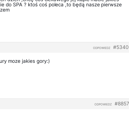
ie do SPA ? ktoś coś poleca ,to będą nasze pierwsze
azem
#5340
ODPOWIEDZ
ry moze jakies gory:)
#8857
ODPOWIEDZ