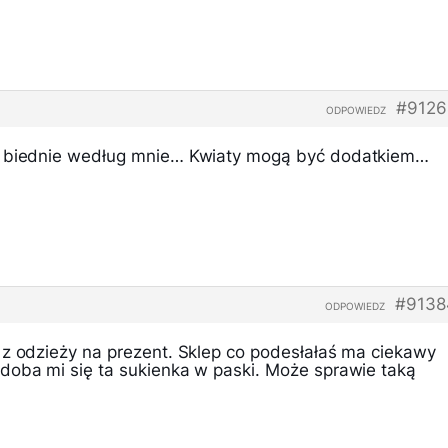
#9126
ODPOWIEDZ
ę biednie według mnie… Kwiaty mogą być dodatkiem…
#9138
ODPOWIEDZ
 z odzieży na prezent. Sklep co podesłałaś ma ciekawy
doba mi się ta sukienka w paski. Może sprawie taką