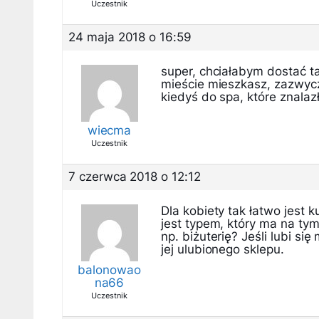
Uczestnik
24 maja 2018 o 16:59
super, chciałabym dostać ta
mieście mieszkasz, zazwycza
kiedyś do spa, które znalazł
wiecma
Uczestnik
7 czerwca 2018 o 12:12
Dla kobiety tak łatwo jest k
jest typem, który ma na ty
np. biżuterię? Jeśli lubi s
jej ulubionego sklepu.
balonowao
na66
Uczestnik