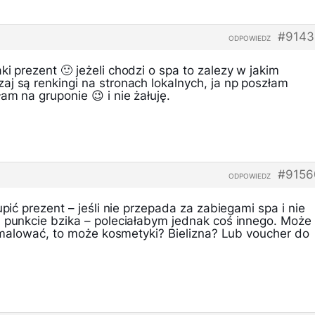
#9143
ODPOWIEDZ
ki prezent 🙂 jeżeli chodzi o spa to zalezy w jakim
j są renkingi na stronach lokalnych, ja np poszłam
am na gruponie 😉 i nie żałuję.
#9156
ODPOWIEDZ
upić prezent – jeśli nie przepada za zabiegami spa i nie
m punkcie bzika – poleciałabym jednak coś innego. Może
ię malować, to może kosmetyki? Bielizna? Lub voucher do