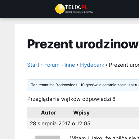
Przejdź
do
treści
Prezent urodzinow
Start
›
Forum
›
Inne
›
Hydepark
›
Prezent uro
Ten temat ma 9 odpowiedzi, 10 głosów, a ostatnio został zak
Przeglądanie wątków odpowiedzi 8
Autor
Wpisy
28 sierpnia 2017 o 12:05
Witam ! Jako ,że zbliża się