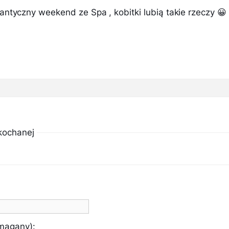
ntyczny weekend ze Spa , kobitki lubią takie rzeczy 😀
kochanej
ymagany):