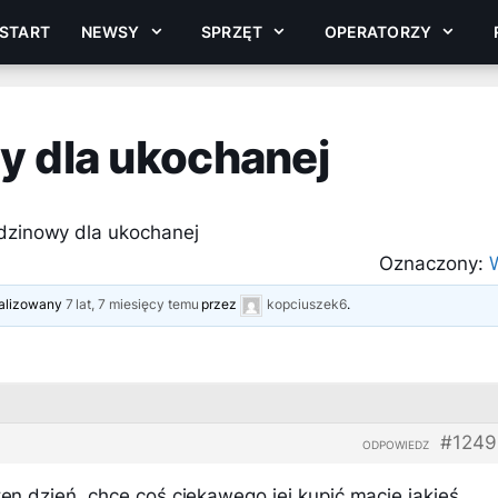
START
NEWSY
SPRZĘT
OPERATORZY
y dla ukochanej
dzinowy dla ukochanej
Oznaczony:
tualizowany
7 lat, 7 miesięcy temu
przez
kopciuszek6
.
#1249
ODPOWIEDZ
 ten dzień ,chcę coś ciekawego jej kupić macie jakieś