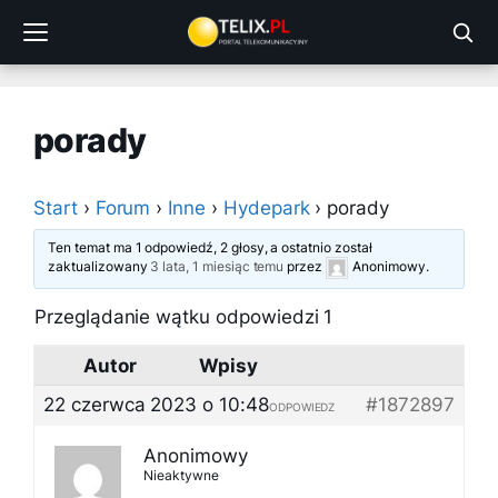
Przejdź
do
treści
porady
Start
›
Forum
›
Inne
›
Hydepark
›
porady
Ten temat ma 1 odpowiedź, 2 głosy, a ostatnio został
zaktualizowany
3 lata, 1 miesiąc temu
przez
Anonimowy
.
Przeglądanie wątku odpowiedzi 1
Autor
Wpisy
22 czerwca 2023 o 10:48
#1872897
ODPOWIEDZ
Anonimowy
Nieaktywne