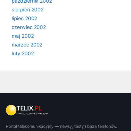
październik 2002
sierpień 2002
lipiec 2002
czerwiec 2002
maj 2002
marzec 2002
luty 2002
Portal telekomunikacyjny — newsy, testy i baza telefonów.