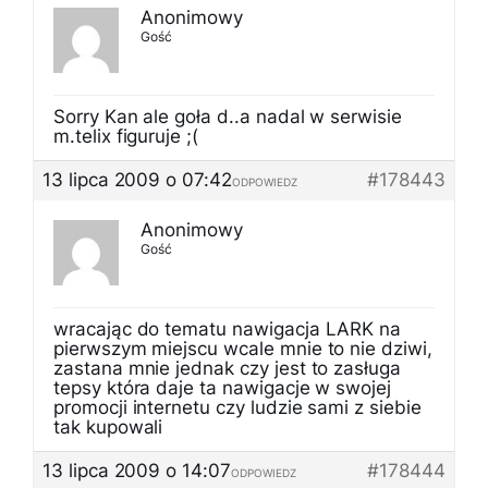
Anonimowy
Gość
Sorry Kan ale goła d..a nadal w serwisie
m.telix figuruje ;(
13 lipca 2009 o 07:42
#178443
ODPOWIEDZ
Anonimowy
Gość
wracając do tematu nawigacja LARK na
pierwszym miejscu wcale mnie to nie dziwi,
zastana mnie jednak czy jest to zasługa
tepsy która daje ta nawigacje w swojej
promocji internetu czy ludzie sami z siebie
tak kupowali
13 lipca 2009 o 14:07
#178444
ODPOWIEDZ