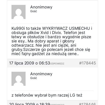
Anonimowy
Gość
Ku990i to także WYKRYWACZ USMIECHU i
obsluga plików Xvid i Divix. Telefon jest
łatwy w obsłudze i bardzo wygodnie pisze
sie esy.. Ma dobry aparat i głosny
odtwarzacz. Nie jest ani cięzki, ani
gruby.Szczerze go polecam jezeli chce się
mieć fajny gadżet za niedużą cene..
17 lipca 2009 o 06:53
#178445
ODPOWIEDZ
Anonimowy
Gość
z telefonów wybrał bym raczej LG też
20 lipca 2009 o 18:39
#178446