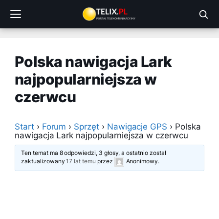
Przejdź
do
treści
Polska nawigacja Lark
najpopularniejsza w
czerwcu
Start
›
Forum
›
Sprzęt
›
Nawigacje GPS
›
Polska
nawigacja Lark najpopularniejsza w czerwcu
Ten temat ma 8 odpowiedzi, 3 głosy, a ostatnio został
zaktualizowany
17 lat temu
przez
Anonimowy
.