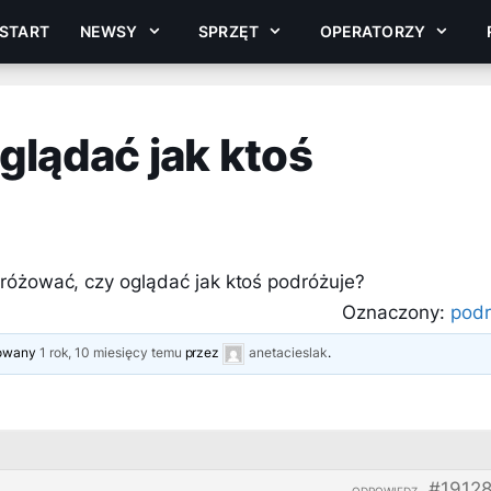
START
NEWSY
SPRZĘT
OPERATORZY
glądać jak ktoś
różować, czy oglądać jak ktoś podróżuje?
Oznaczony:
pod
izowany
1 rok, 10 miesięcy temu
przez
anetacieslak
.
#1912