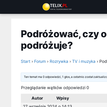
Przejdź
do
treści
Podróżować, czy o
podróżuje?
Start
›
Forum
›
Rozrywka
›
TV i muzyka
›
Pod
Ten temat ma 0 odpowiedzi, 1 głos, a ostatnio został zaktual
Przeglądanie wątków odpowiedzi 0
Autor
Wpisy
27 września 2024 o 14:13