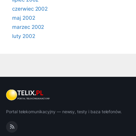
czerwiec 2002
maj 2002
marzec 2002
luty 2002
Portal telekomunikacyjny — newsy, testy i baza telefonów.