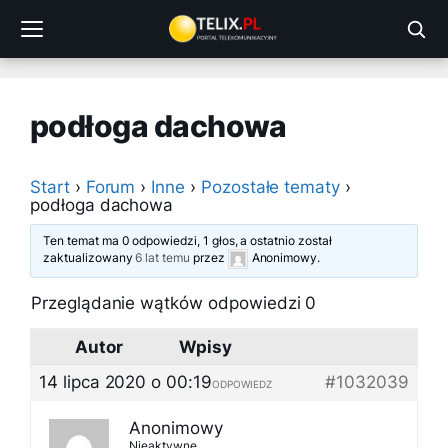
Przejdź
do
treści
podłoga dachowa
Start
›
Forum
›
Inne
›
Pozostałe tematy
›
podłoga dachowa
Ten temat ma 0 odpowiedzi, 1 głos, a ostatnio został
zaktualizowany
6 lat temu
przez
Anonimowy
.
Przeglądanie wątków odpowiedzi 0
Autor
Wpisy
14 lipca 2020 o 00:19
#1032039
ODPOWIEDZ
Anonimowy
Nieaktywne