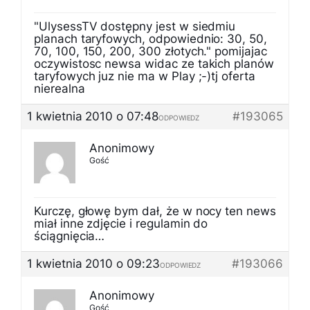
"UlysessTV dostępny jest w siedmiu
planach taryfowych, odpowiednio: 30, 50,
70, 100, 150, 200, 300 złotych." pomijajac
oczywistosc newsa widac ze takich planów
taryfowych juz nie ma w Play ;-)tj oferta
nierealna
1 kwietnia 2010 o 07:48
#193065
ODPOWIEDZ
Anonimowy
Gość
Kurczę, głowę bym dał, że w nocy ten news
miał inne zdjęcie i regulamin do
ściągnięcia…
1 kwietnia 2010 o 09:23
#193066
ODPOWIEDZ
Anonimowy
Gość