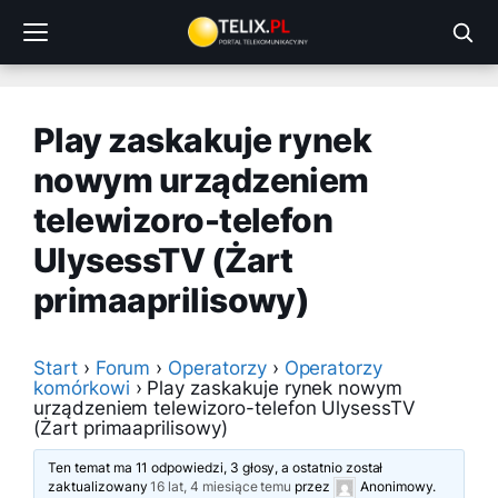
Przejdź
do
treści
Play zaskakuje rynek
nowym urządzeniem
telewizoro-telefon
UlysessTV (Żart
primaaprilisowy)
Start
›
Forum
›
Operatorzy
›
Operatorzy
komórkowi
›
Play zaskakuje rynek nowym
urządzeniem telewizoro-telefon UlysessTV
(Żart primaaprilisowy)
Ten temat ma 11 odpowiedzi, 3 głosy, a ostatnio został
zaktualizowany
16 lat, 4 miesiące temu
przez
Anonimowy
.