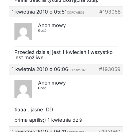
Pełna treść artykułu dostępna tutaj:
1 kwietnia 2010 o 05:51
#193058
ODPOWIEDZ
Anonimowy
Gość
Przecież dzisiaj jest 1 kwiecień i wszystko
jest możliwe…
1 kwietnia 2010 o 06:06
#193059
ODPOWIEDZ
Anonimowy
Gość
tiaaa.. jasne :DD
prima aprilis;) 1 kwietnia dziś
1 kwietnia 2010 o 06:11
#193060