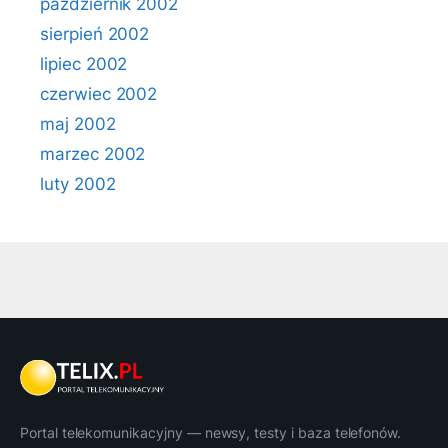
październik 2002
sierpień 2002
lipiec 2002
czerwiec 2002
maj 2002
marzec 2002
luty 2002
Portal telekomunikacyjny — newsy, testy i baza telefonów.