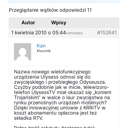
Przeglądanie wątków odpowiedzi 11
Autor
Wpisy
1 kwietnia 2010 o 05:44
#152641
ODPOWIEDZ
Kan
Klucznik
Nazwa nowego wielofunkcyjnego
urządzenia Ulysess odnosi się do
zwycięskiego i przebiegłego Odyseusza.
Czyżby podobnie jak w micie, telewizoro-
telefon UlysessTV miał okazać się „koniem
Trojańskim” w walce o laur zwycięstwa na
rynku przenośnych urządzeń mobilnych?
Dzięki innowacyjnej umowie z KRRiTV w
koszt abonamentu opłacona jest tez
składka RTV.