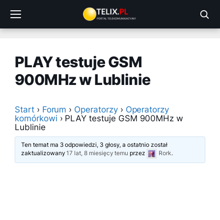
Przejdź
do
treści
PLAY testuje GSM
900MHz w Lublinie
Start
›
Forum
›
Operatorzy
›
Operatorzy
komórkowi
›
PLAY testuje GSM 900MHz w
Lublinie
Ten temat ma 3 odpowiedzi, 3 głosy, a ostatnio został
zaktualizowany
17 lat, 8 miesięcy temu
przez
Rork
.