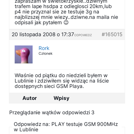
zapraszam w swietokrzyskie..dziwnym
trafem lape hsdpa z odleglosci 20km,lub
p4 nie przyznal sie ze testuje 3g na
najblizszej mnie wiezy..dziwne.na maila nie
odpisali jak pytałem 😉
20 listopada 2008 o 17:37
#165015
ODPOWIEDZ
Rork
Członek
Właśnie od piątku do niedzieli byłem w
Lublinie i zdziwiłem się widząc na liście
dostępnych sieci GSM Playa.
Autor
Wpisy
Przeglądanie wątków odpowiedzi 3
Odpowiedz na: PLAY testuje GSM 900MHz
w Lublinie