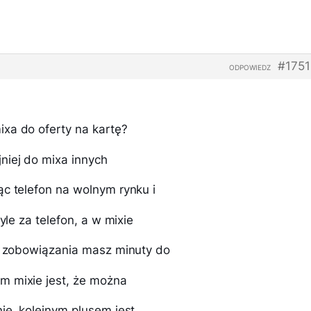
#175
ODPOWIEDZ
xa do oferty na kartę?
niej do mixa innych
ąc telefon na wolnym rynku i
tyle za telefon, a w mixie
tę zobowiązania masz minuty do
m mixie jest, że można
ie, kolejnym plusem jest