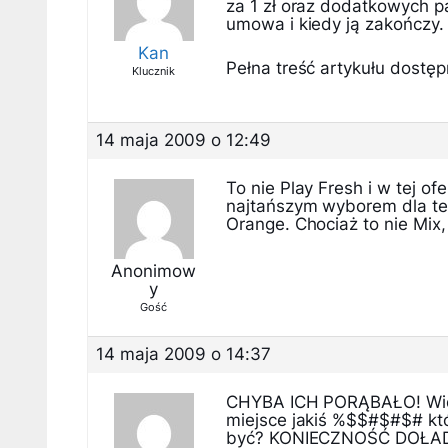
za 1 zł oraz dodatkowych pa
umowa i kiedy ją zakończy.
Kan
Pełna treść artykułu dostępn
Klucznik
14 maja 2009 o 12:49
To nie Play Fresh i w tej of
najtańszym wyborem dla tel
Orange. Chociaż to nie Mix,
Anonimow
y
Gość
14 maja 2009 o 14:37
CHYBA ICH PORĄBAŁO! Widać
miejsce jakiś %$$#$#$# któ
być? KONIECZNOŚĆ DOŁADO