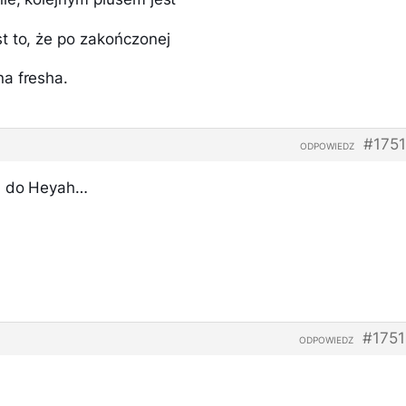
t to, że po zakończonej
a fresha.
#175
ODPOWIEDZ
iu do Heyah…
#175
ODPOWIEDZ