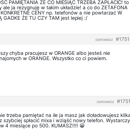
ZNOŚĆ PAMIĘTANIA ŻE CO MIESIĄC TRZEBA ZAPŁACIĆ! to
ry ale ja rezygnuję w takim układzie! a co do ZETAFONA
e KONKRETNE CENY np. telefonów a nie powtarzać W
ADKE ŻE TU CZY TAM jest lepiej :/
#1751
ODPOWIEDZ
ńszy chyba pracujesz w ORANGE albo jesteś nie
znajomych w ORANGE. Wszystko co ci powiem.
#175
ODPOWIEDZ
e trzeba pamiętać na ile ja masz jak doładowujesz kilk
 szybciej spłacić mixa i wziąść nowy telefon. Wystarczy
l w 4 miesiące po 500. KUMASZ!!!! 😀