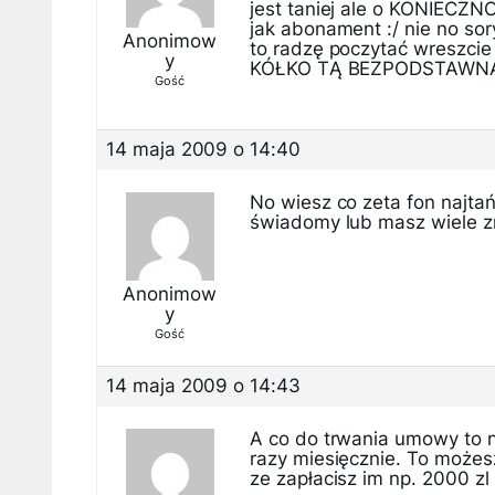
jest taniej ale o KONIEC
jak abonament :/ nie no so
Anonimow
to radzę poczytać wreszci
y
KÓŁKO TĄ BEZPODSTAWNĄ G
Gość
14 maja 2009 o 14:40
No wiesz co zeta fon najta
świadomy lub masz wiele 
Anonimow
y
Gość
14 maja 2009 o 14:43
A co do trwania umowy to ni
razy miesięcznie. To możesz
ze zapłacisz im np. 2000 z