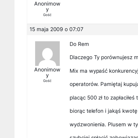
Anonimow
y
Gość
15 maja 2009 o 07:07
Do Rem
Dlaczego Ty porównujesz mi
Anonimow
Mix ma wypaść konkurencyj
y
Gość
operatorów. Pamiętaj kupuj
placąc 500 zł to zapłaciłeś 
biorąc telefon i jakąś kwo
wydzwonienia. Plusem w ty
szybciej spłacić zobowiązan