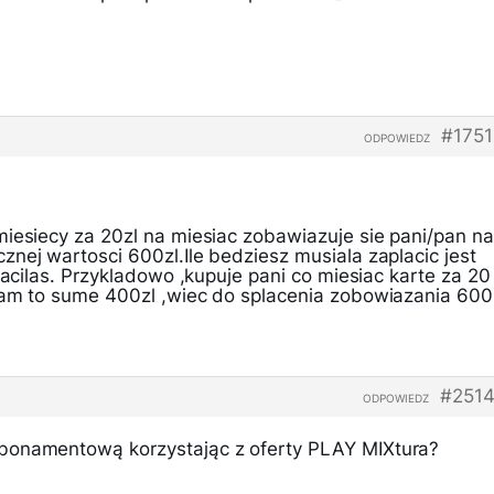
#175
ODPOWIEDZ
miesiecy za 20zl na miesiac zobawiazuje sie pani/pan na
nej wartosci 600zl.Ile bedziesz musiala zaplacic jest
placilas. Przykladowo ,kupuje pani co miesiac karte za 20
nam to sume 400zl ,wiec do splacenia zobowiazania 600
#2514
ODPOWIEDZ
bonamentową korzystając z oferty PLAY MIXtura?