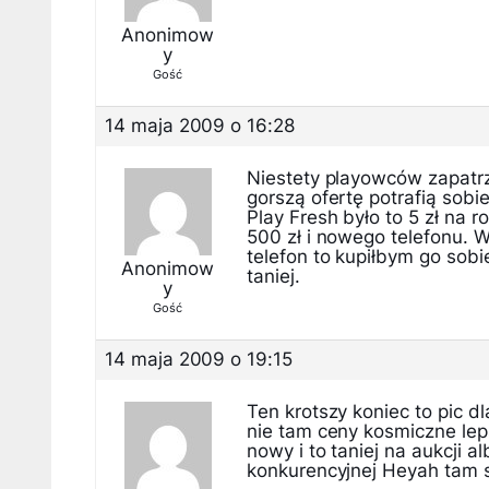
Anonimow
y
Gość
14 maja 2009 o 16:28
Niestety playowców zapatrz
gorszą ofertę potrafią sobi
Play Fresh było to 5 zł na r
500 zł i nowego telefonu. W
telefon to kupiłbym go sobie
Anonimow
taniej.
y
Gość
14 maja 2009 o 19:15
Ten krotszy koniec to pic d
nie tam ceny kosmiczne lep
nowy i to taniej na aukcji 
konkurencyjnej Heyah tam sa