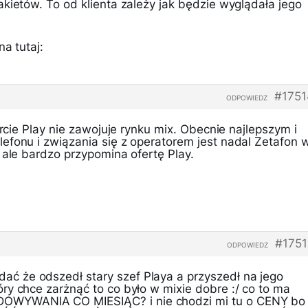
kietów. To od klienta zależy jak będzie wyglądała jego
a tutaj:
#1751
ODPOWIEDZ
ercie Play nie zawojuje rynku mix. Obecnie najlepszym i
efonu i związania się z operatorem jest nadal Zetafon 
 ale bardzo przypomina ofertę Play.
#175
ODPOWIEDZ
 że odszedł stary szef Playa a przyszedł na jego
ry chce zarżnąć to co było w mixie dobre :/ co to ma
WYWANIA CO MIESIĄC? i nie chodzi mi tu o CENY bo