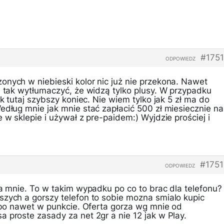
#175
ODPOWIEDZ
onych w niebieski kolor nic już nie przekona. Nawet
e tak wytłumaczyć, że widzą tylko plusy. W przypadku
ok tutaj szybszy koniec. Nie wiem tylko jak 5 zł ma do
edług mnie jak mnie stać zapłacić 500 zł miesiecznie na
 w sklepie i używał z pre-paidem:) Wyjdzie prościej i
#175
ODPOWIEDZ
la mnie. To w takim wypadku po co to brac dla telefonu?
szych a gorszy telefon to sobie mozna smialo kupic
albo nawet w punkcie. Oferta gorza wg mnie od
 proste zasady za net 2gr a nie 12 jak w Play.