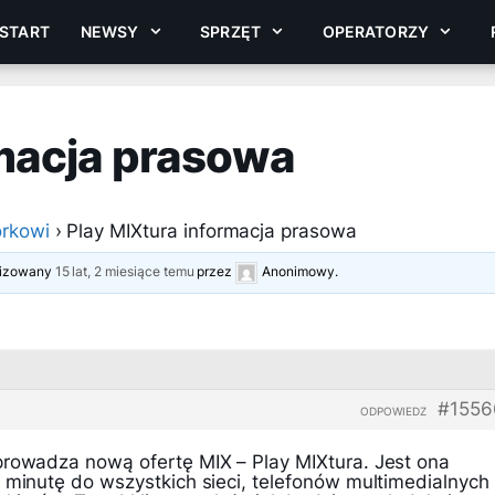
START
NEWSY
SPRZĘT
OPERATORZY
rmacja prasowa
rkowi
›
Play MIXtura informacja prasowa
alizowany
15 lat, 2 miesiące temu
przez
Anonimowy
.
#1556
ODPOWIEDZ
prowadza nową ofertę MIX – Play MIXtura. Jest ona
 minutę do wszystkich sieci, telefonów multimedialnych