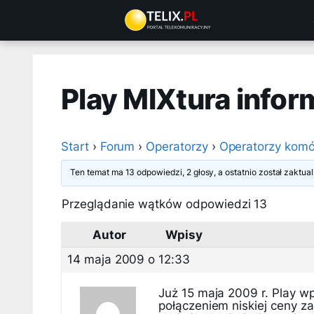
Przejdź
do
treści
Play MIXtura info
Start
›
Forum
›
Operatorzy
›
Operatorzy komó
Ten temat ma 13 odpowiedzi, 2 głosy, a ostatnio został zaktu
Przeglądanie wątków odpowiedzi 13
Autor
Wpisy
14 maja 2009 o 12:33
Już 15 maja 2009 r. Play w
połączeniem niskiej ceny za