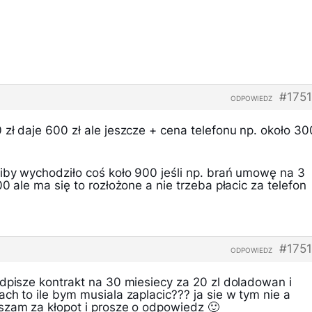
#175
ODPOWIEDZ
zł daje 600 zł ale jeszcze + cena telefonu np. około 30
niby wychodziło coś koło 900 jeśli np. brań umowę na 3
0 ale ma się to rozłożone a nie trzeba płacic za telefon
#175
ODPOWIEDZ
dpisze kontrakt na 30 miesiecy za 20 zl doladowan i
ch to ile bym musiala zaplacic??? ja sie w tym nie a
aszam za kłopot i prosze o odpowiedz 🙂