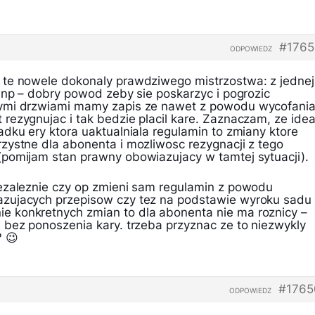
#1765
ODPOWIEDZ
 te nowele dokonaly prawdziwego mistrzostwa: z jednej
mnp – dobry powod zeby sie poskarzyc i pogrozic
ymi drzwiami mamy zapis ze nawet z powodu wycofani
rezygnujac i tak bedzie placil kare. Zaznaczam, ze ide
dku ery ktora uaktualniala regulamin to zmiany ktore
zystne dla abonenta i mozliwosc rezygnacji z tego
pomijam stan prawny obowiazujacy w tamtej sytuacji).
ezaleznie czy op zmieni sam regulamin z powodu
zujacych przepisow czy tez na podstawie wyroku sadu
 konkretnych zmian to dla abonenta nie ma roznicy –
 bez ponoszenia kary. trzeba przyznac ze to niezwykly
? 😉
#1765
ODPOWIEDZ