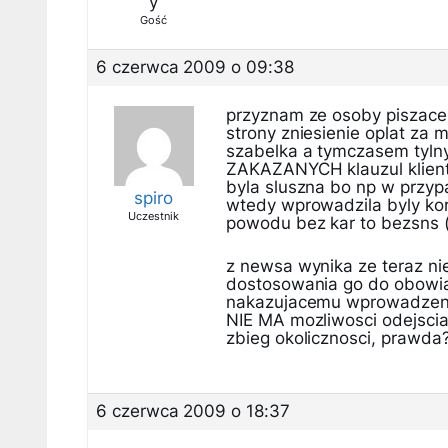
y
Gość
6 czerwca 2009 o 09:38
przyznam ze osoby piszace
strony zniesienie oplat za 
szabelka a tymczasem tyln
ZAKAZANYCH klauzul klient 
byla sluszna bo np w przypa
spiro
wtedy wprowadzila byly kor
Uczestnik
powodu bez kar to bezsns (
z newsa wynika ze teraz ni
dostosowania go do obowia
nakazujacemu wprowadzenie
NIE MA mozliwosci odejscia
zbieg okolicznosci, prawda
6 czerwca 2009 o 18:37