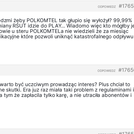
#1765
ODPOWIEDZ
iędzmi żeby POLKOMTEL tak głupio się wyłożył? 99,99%
iany RŚUT idzie do PLAY… Wiadomo więc kto mógłby j
owie u steru POLKOMTELa nie wiedzieli że za miesiąc
ikacyjne które pozwoli uniknąć katastrofalnego odpływu
#1765
ODPOWIEDZ
warto być uczciwym prowadząc interes? Plus chciał to
e skutki. Era juz raz miała taki problem z regulaminami i
tym że zapłacila tylko karę, a nie utraciła abonentów i