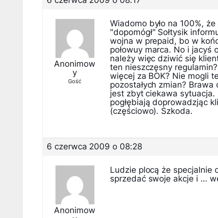
6 czerwca 2009 o 08:17
Wiadomo było na 100%, że b
"dopomógł" Sołtysik informu
wojna w prepaid, bo w końcu
połowuy marca. No i jacyś o
należy więc dziwić się klie
Anonimow
ten nieszczęsny regulamin?
y
więcej za BOK? Nie mogli te
Gość
pozostałych zmian? Brawa dl
jest zbyt ciekawa sytuacja.
pogłębiają doprowadzjąc kli
(częściowo). Szkoda.
6 czerwca 2009 o 08:28
Ludzie plocą że specjalnie 
sprzedać swoje akcje i … w
Anonimow