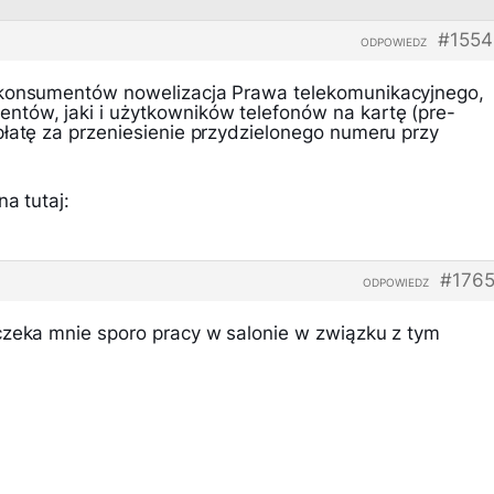
#1554
ODPOWIEDZ
 konsumentów nowelizacja Prawa telekomunikacyjnego,
tów, jaki i użytkowników telefonów na kartę (pre-
płatę za przeniesienie przydzielonego numeru przy
a tutaj:
#1765
ODPOWIEDZ
czeka mnie sporo pracy w salonie w związku z tym