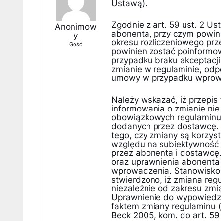
Ustawą).
Zgodnie z art. 59 ust. 2 U
Anonimow
abonenta, przy czym powinn
y
okresu rozliczeniowego pr
Gość
powinien zostać poinformo
przypadku braku akceptacji
zmianie w regulaminie, od
umowy w przypadku wprow
Należy wskazać, iż przepis
informowania o zmianie nie
obowiązkowych regulaminu 
dodanych przez dostawcę. 
tego, czy zmiany są korzyst
względu na subiektywność 
przez abonenta i dostawcę.
oraz uprawnienia abonenta
wprowadzenia. Stanowisko t
stwierdzono, iż zmiana re
niezależnie od zakresu zmi
Uprawnienie do wypowied
faktem zmiany regulaminu (
Beck 2005, kom. do art. 59