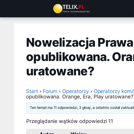
Przejdź
do
treści
Nowelizacja Prawa
opublikowana. Oran
uratowane?
Start
›
Forum
›
Operatorzy
›
Operatorzy komó
opublikowana. Orange, Era, Play uratowane?
Ten temat ma 11 odpowiedzi, 3 głosy, a ostatnio został zaktu
Przeglądanie wątków odpowiedzi 11