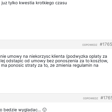
juz tylko kwestia krotkiego czasu
#1765
ODPOWIEDZ
anie umowy na niekorzysc klienta (podwyzka oplaty za
alej odstapic od umowy bez ponoszenia za to kosztow,
ma ponosic straty za to, ze zmienia regulamin na
#176
ODPOWIEDZ
ko bedzie wygladac… 🙂