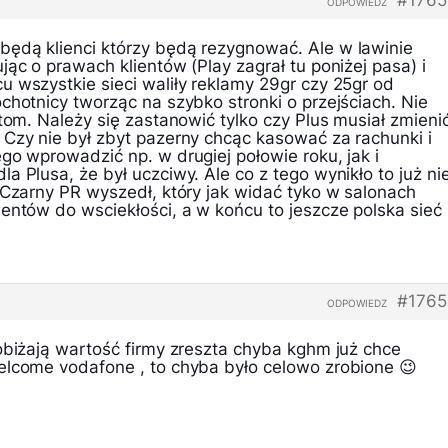
#1765
ODPOWIEDZ
ędą klienci którzy będą rezygnować. Ale w lawinie
jąc o prawach klientów (Play zagrał tu poniżej pasa) i
 wszystkie sieci waliły reklamy 29gr czy 25gr od
chotnicy tworząc na szybko stronki o przejściach. Nie
ntom. Należy się zastanowić tylko czy Plus musiał zmieni
 Czy nie był zbyt pazerny chcąc kasować za rachunki i
go wprowadzić np. w drugiej połowie roku, jak i
a Plusa, że był uczciwy. Ale co z tego wynikło to już ni
 Czarny PR wyszedł, który jak widać tyko w salonach
entów do wsciekłości, a w końcu to jeszcze polska sieć
#1765
ODPOWIEDZ
obiżają wartość firmy zreszta chyba kghm już chce
elcome vodafone , to chyba było celowo zrobione 😉