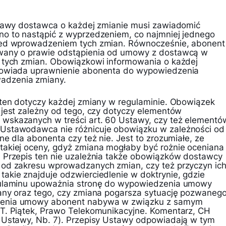
stawy dostawca o każdej zmianie musi zawiadomić
o to nastąpić z wyprzedzeniem, co najmniej jednego
zed wprowadzeniem tych zmian. Równocześnie, abonent
wany o prawie odstąpienia od umowy z dostawcą w
 tych zmian. Obowiązkowi informowania o każdej
powiada uprawnienie abonenta do wypowiedzenia
adzenia zmiany.
 ten dotyczy każdej zmiany w regulaminie. Obowiązek
 jest zależny od tego, czy dotyczy elementów
wskazanych w treści art. 60 Ustawy, czy też elementó
Ustawodawca nie różnicuje obowiązku w zależności od
ne dla abonenta czy też nie. Jest to zrozumiałe, ze
takiej oceny, gdyż zmiana mogłaby być rożnie oceniana
 Przepis ten nie uzależnia także obowiązków dostawcy
 od zakresu wprowadzanych zmian, czy też przyczyn ic
akie znajduje odzwierciedlenie w doktrynie, gdzie
gulaminu upoważnia stronę do wypowiedzenia umowy
any oraz tego, czy zmiana pogarsza sytuację pozwanego
zenia umowy abonent nabywa w związku z samym
T. Piątek, Prawo Telekomunikacyjne. Komentarz, CH
 Ustawy, Nb. 7). Przepisy Ustawy odpowiadają w tym