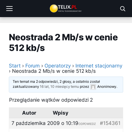
Przejdź
do
treści
Neostrada 2 Mb/s w cenie
512 kb/s
Start
›
Forum
›
Operatorzy
›
Internet stacjonarny
›
Neostrada 2 Mb/s w cenie 512 kb/s
Ten temat ma 2 odpowiedzi, 2 głosy, a ostatnio został
zaktualizowany
16 lat, 10 miesięcy temu
przez
Anonimowy
.
Przeglądanie wątków odpowiedzi 2
Autor
Wpisy
7 października 2009 o 10:19
#154361
ODPOWIEDZ