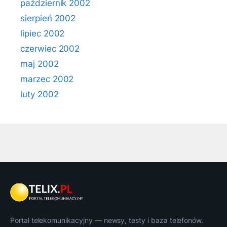
październik 2002
sierpień 2002
lipiec 2002
czerwiec 2002
maj 2002
marzec 2002
luty 2002
Portal telekomunikacyjny — newsy, testy i baza telefonów.