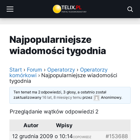
Przejdź
do
treści
Najpopularniejsze
wiadomości tygodnia
Start
›
Forum
›
Operatorzy
›
Operatorzy
komórkowi
›
Najpopularniejsze wiadomości
tygodnia
Ten temat ma 2 odpowiedzi, 3 głosy, a ostatnio został
zaktualizowany
16 lat, 8 miesięcy temu
przez
Anonimowy
.
Przeglądanie wątków odpowiedzi 2
Autor
Wpisy
12 grudnia 2009 o 10:14
#153688
ODPOWIEDZ