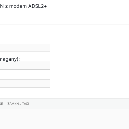
20N z modem ADSL2+
ymagany):