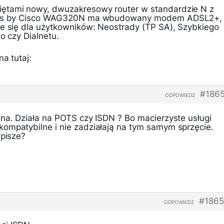
ętami nowy, dwuzakresowy router w standardzie N z
nksys by Cisco WAG320N ma wbudowany modem ADSL2+,
je się dla użytkowników: Neostrady (TP SA), Szybkiego
o czy Dialnetu.
a tutaj:
#186
ODPOWIEDZ
ona. Działa na POTS czy ISDN ? Bo macierzyste usługi
ompatybilne i nie zadziałają na tym samym sprzęcie.
 pisze?
#1865
ODPOWIEDZ