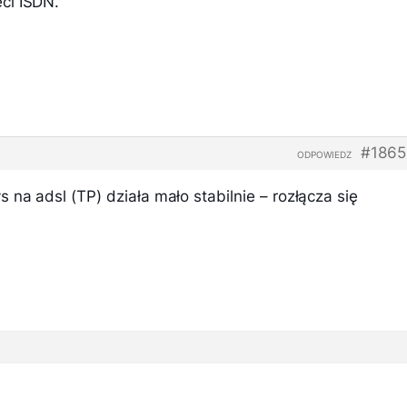
ci ISDN.
#1865
ODPOWIEDZ
 na adsl (TP) działa mało stabilnie – rozłącza się