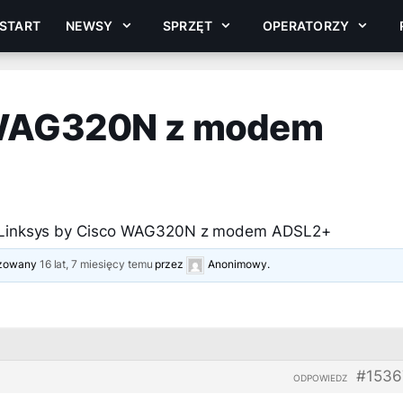
START
NEWSY
SPRZĘT
OPERATORZY
 WAG320N z modem
Linksys by Cisco WAG320N z modem ADSL2+
lizowany
16 lat, 7 miesięcy temu
przez
Anonimowy
.
#1536
ODPOWIEDZ