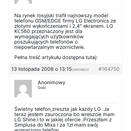
Na rynek rosyjski trafił najnowszy model
telefonu GSM/EDGE firmy LG Electronics ze
złotymi wykończeniami i 2,4″ ekranem. LG
KС560 przeznaczony jest dla
wymagających użytkowników
poszukujących telefonów o
niepowtarzalnym wzornictwie.
Pełna treść artykułu dostępna tutaj:
13 listopada 2008 o 13:15
#164750
ODPOWIEDZ
Anonimowy
Gość
Świetny telefon,zreszta jak kazdy LG .Ja
teraz jestem zauroczona bo wreszcie mam
LG Shine.I to w jakiej ofercie .Przeszłam z
Simplusa do Mixa i za 1zł mam swój
wymarzony telefon.