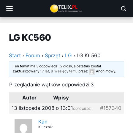
Przejdź
do
treści
LG KС560
Start
›
Forum
›
Sprzęt
›
LG
›
LG KС560
Ten temat ma 3 odpowiedzi, 2 głosy, a ostatnio został
zaktualizowany
17 lat, 8 miesięcy temu
przez
Anonimowy
.
Przeglądanie wątków odpowiedzi 3
Autor
Wpisy
13 listopada 2008 o 13:01
#157340
ODPOWIEDZ
Kan
Klucznik