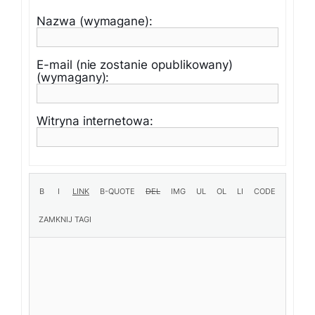
Nazwa (wymagane):
E-mail (nie zostanie opublikowany)
(wymagany):
Witryna internetowa: