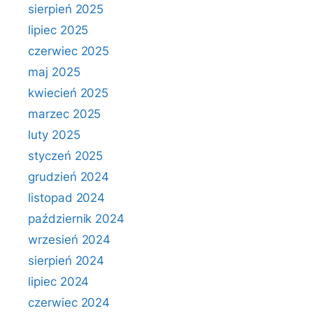
sierpień 2025
lipiec 2025
czerwiec 2025
maj 2025
kwiecień 2025
marzec 2025
luty 2025
styczeń 2025
grudzień 2024
listopad 2024
październik 2024
wrzesień 2024
sierpień 2024
lipiec 2024
czerwiec 2024