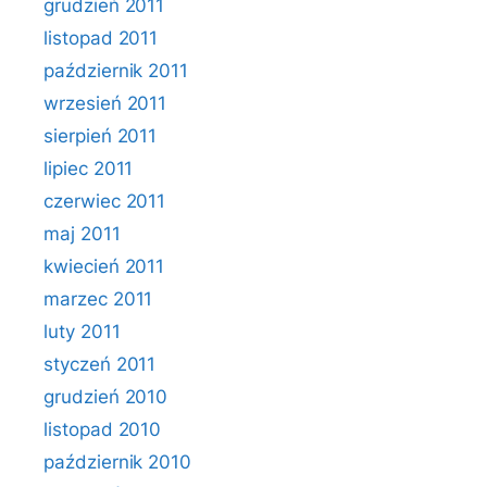
grudzień 2011
listopad 2011
październik 2011
wrzesień 2011
sierpień 2011
lipiec 2011
czerwiec 2011
maj 2011
kwiecień 2011
marzec 2011
luty 2011
styczeń 2011
grudzień 2010
listopad 2010
październik 2010