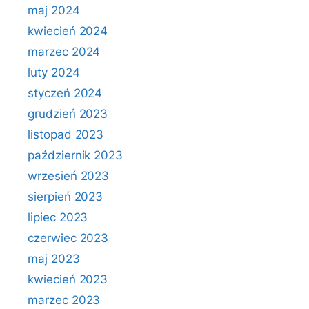
maj 2024
kwiecień 2024
marzec 2024
luty 2024
styczeń 2024
grudzień 2023
listopad 2023
październik 2023
wrzesień 2023
sierpień 2023
lipiec 2023
czerwiec 2023
maj 2023
kwiecień 2023
marzec 2023