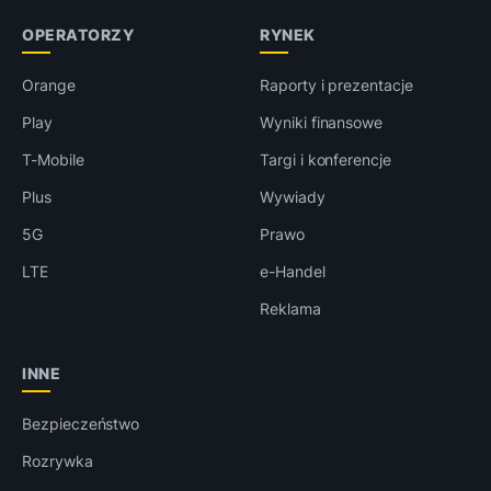
OPERATORZY
RYNEK
Orange
Raporty i prezentacje
Play
Wyniki finansowe
T-Mobile
Targi i konferencje
Plus
Wywiady
5G
Prawo
LTE
e-Handel
Reklama
INNE
Bezpieczeństwo
Rozrywka