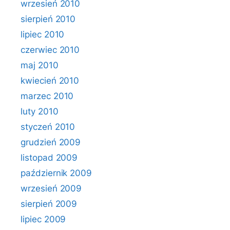
wrzesień 2010
sierpień 2010
lipiec 2010
czerwiec 2010
maj 2010
kwiecień 2010
marzec 2010
luty 2010
styczeń 2010
grudzień 2009
listopad 2009
październik 2009
wrzesień 2009
sierpień 2009
lipiec 2009