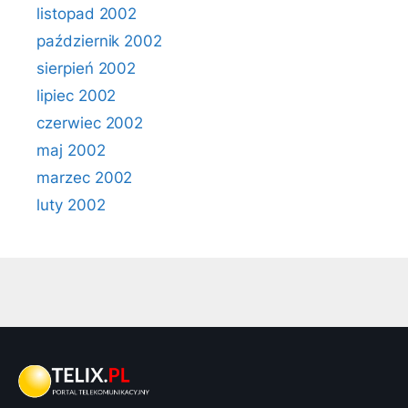
listopad 2002
październik 2002
sierpień 2002
lipiec 2002
czerwiec 2002
maj 2002
marzec 2002
luty 2002