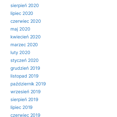
sierpień 2020
lipiec 2020
czerwiec 2020
maj 2020
kwiecień 2020
marzec 2020
luty 2020
styczeń 2020
grudzień 2019
listopad 2019
październik 2019
wrzesień 2019
sierpień 2019
lipiec 2019
czerwiec 2019