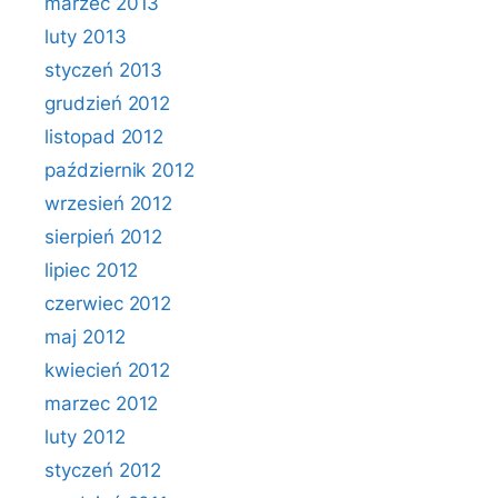
marzec 2013
luty 2013
styczeń 2013
grudzień 2012
listopad 2012
październik 2012
wrzesień 2012
sierpień 2012
lipiec 2012
czerwiec 2012
maj 2012
kwiecień 2012
marzec 2012
luty 2012
styczeń 2012