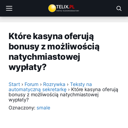
Przejdź
do
treści
Które kasyna oferują
bonusy z możliwością
natychmiastowej
wypłaty?
Start
›
Forum
›
Rozrywka
›
Teksty na
automatyczną sekretarkę
›
Które kasyna oferują
bonusy z możliwością natychmiastowej
wypłaty?
Oznaczony:
smale