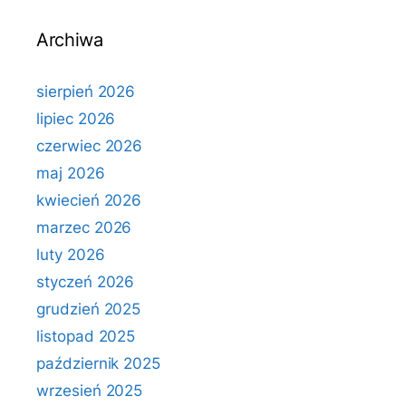
Archiwa
sierpień 2026
lipiec 2026
czerwiec 2026
maj 2026
kwiecień 2026
marzec 2026
luty 2026
styczeń 2026
grudzień 2025
listopad 2025
październik 2025
wrzesień 2025