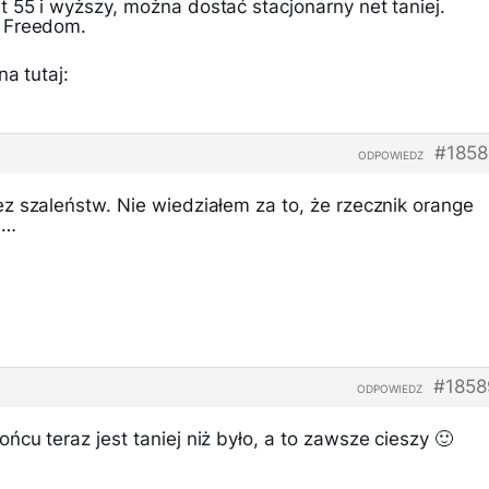
 55 i wyższy, można dostać stacjonarny net taniej.
 Freedom.
a tutaj:
#1858
ODPOWIEDZ
z szaleństw. Nie wiedziałem za to, że rzecznik orange
a…
#1858
ODPOWIEDZ
cu teraz jest taniej niż było, a to zawsze cieszy 🙂