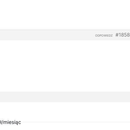
#1858
ODPOWIEDZ
ł/miesiąc