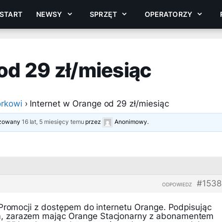
START
NEWSY
SPRZĘT
OPERATORZY
od 29 zł/miesiąc
rkowi
›
Internet w Orange od 29 zł/miesiąc
lizowany
16 lat, 5 miesięcy temu
przez
Anonimowy
.
#1538
ODPOWIEDZ
 Promocji z dostępem do internetu Orange. Podpisując
 zarazem mając Orange Stacjonarny z abonamentem