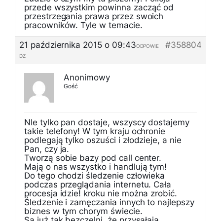
przede wszystkim powinna zacząć od
przestrzegania prawa przez swoich
pracowników. Tyle w temacie.
21 października 2015 o 09:43
#358804
ODPOWIE
DZ
Anonimowy
Gość
NIe tylko pan dostaje, wszyscy dostajemy
takie telefony! W tym kraju ochronie
podlegają tylko oszuści i złodzieje, a nie
Pan, czy ja.
Tworzą sobie bazy pod call center.
Mają o nas wszystko i handlują tym!
Do tego chodzi śledzenie człowieka
podczas przeglądania internetu. Cała
procesja idzie! kroku nie można zrobić.
Śledzenie i zamęczania innych to najlepszy
biznes w tym chorym świecie.
Są już tak bezczelni, że przysałają