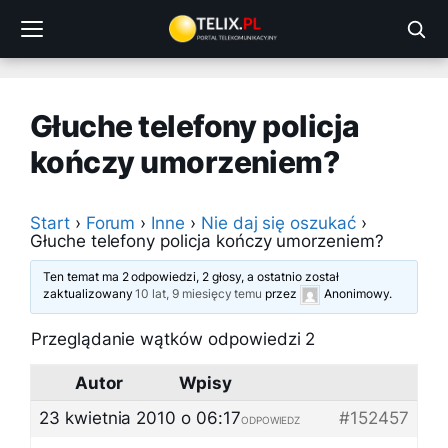
Przejdź
do
treści
Głuche telefony policja
kończy umorzeniem?
Start
›
Forum
›
Inne
›
Nie daj się oszukać
›
Głuche telefony policja kończy umorzeniem?
Ten temat ma 2 odpowiedzi, 2 głosy, a ostatnio został
zaktualizowany
10 lat, 9 miesięcy temu
przez
Anonimowy
.
Przeglądanie wątków odpowiedzi 2
Autor
Wpisy
23 kwietnia 2010 o 06:17
#152457
ODPOWIEDZ