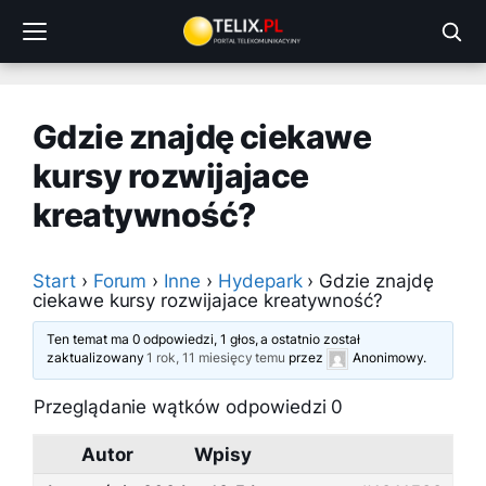
Przejdź
do
treści
Gdzie znajdę ciekawe
kursy rozwijajace
kreatywność?
Start
›
Forum
›
Inne
›
Hydepark
›
Gdzie znajdę
ciekawe kursy rozwijajace kreatywność?
Ten temat ma 0 odpowiedzi, 1 głos, a ostatnio został
zaktualizowany
1 rok, 11 miesięcy temu
przez
Anonimowy
.
Przeglądanie wątków odpowiedzi 0
Autor
Wpisy