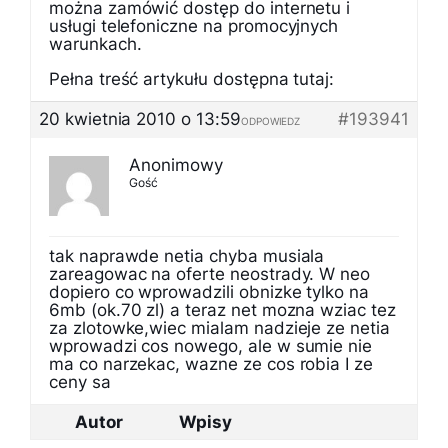
można zamówić dostęp do internetu i
usługi telefoniczne na promocyjnych
warunkach.
Pełna treść artykułu dostępna tutaj:
20 kwietnia 2010 o 13:59
#193941
ODPOWIEDZ
Anonimowy
Gość
tak naprawde netia chyba musiala
zareagowac na oferte neostrady. W neo
dopiero co wprowadzili obnizke tylko na
6mb (ok.70 zl) a teraz net mozna wziac tez
za zlotowke,wiec mialam nadzieje ze netia
wprowadzi cos nowego, ale w sumie nie
ma co narzekac, wazne ze cos robia I ze
ceny sa
Autor
Wpisy