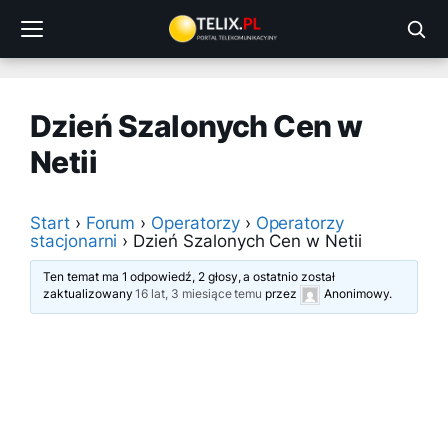
Przejdź
do
treści
Dzień Szalonych Cen w
Netii
Start
›
Forum
›
Operatorzy
›
Operatorzy
stacjonarni
›
Dzień Szalonych Cen w Netii
Ten temat ma 1 odpowiedź, 2 głosy, a ostatnio został
zaktualizowany
16 lat, 3 miesiące temu
przez
Anonimowy
.