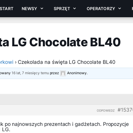
START
NEWSY
SPRZĘT
OPERATORZY
ta LG Chocolate BL40
rkowi
›
Czekolada na święta LG Chocolate BL40
izowany
16 lat, 7 miesięcy temu
przez
Anonimowy
.
#1537
ODPOWIEDZ
k po najnowszych prezentach i gadżetach. Propozycje
 LG.