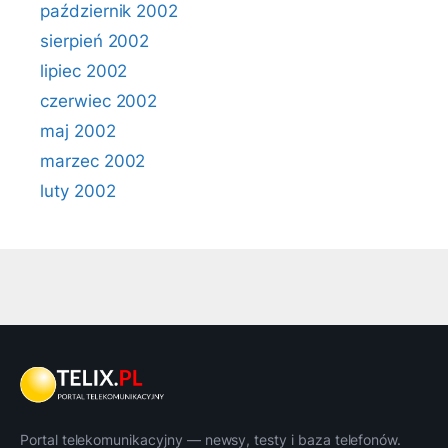
październik 2002
sierpień 2002
lipiec 2002
czerwiec 2002
maj 2002
marzec 2002
luty 2002
Portal telekomunikacyjny — newsy, testy i baza telefonów.