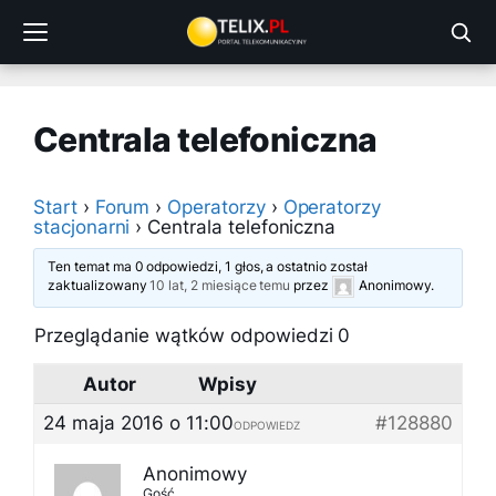
Przejdź
do
treści
Centrala telefoniczna
Start
›
Forum
›
Operatorzy
›
Operatorzy
stacjonarni
›
Centrala telefoniczna
Ten temat ma 0 odpowiedzi, 1 głos, a ostatnio został
zaktualizowany
10 lat, 2 miesiące temu
przez
Anonimowy
.
Przeglądanie wątków odpowiedzi 0
Autor
Wpisy
24 maja 2016 o 11:00
#128880
ODPOWIEDZ
Anonimowy
Gość