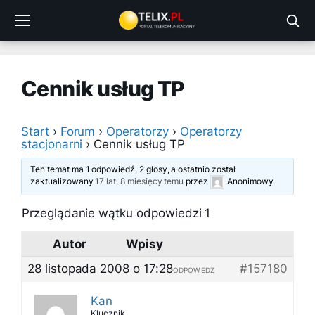
Przejdź
do
treści
Cennik usług TP
Start
›
Forum
›
Operatorzy
›
Operatorzy
stacjonarni
›
Cennik usług TP
Ten temat ma 1 odpowiedź, 2 głosy, a ostatnio został
zaktualizowany
17 lat, 8 miesięcy temu
przez
Anonimowy
.
Przeglądanie wątku odpowiedzi 1
Autor
Wpisy
28 listopada 2008 o 17:28
#157180
ODPOWIEDZ
Kan
Klucznik