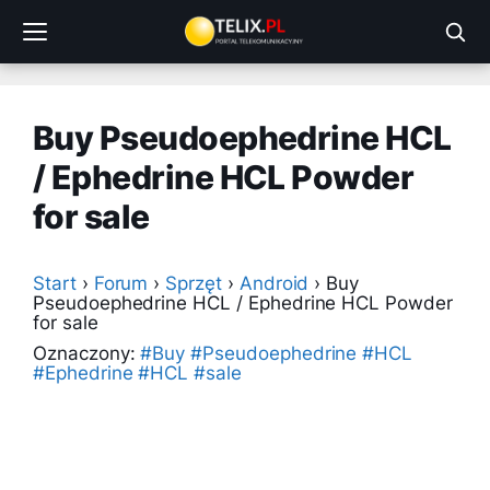
Przejdź
do
treści
Buy Pseudoephedrine HCL
/ Ephedrine HCL Powder
for sale
Start
›
Forum
›
Sprzęt
›
Android
›
Buy
Pseudoephedrine HCL / Ephedrine HCL Powder
for sale
Oznaczony:
#Buy #Pseudoephedrine #HCL
#Ephedrine #HCL #sale