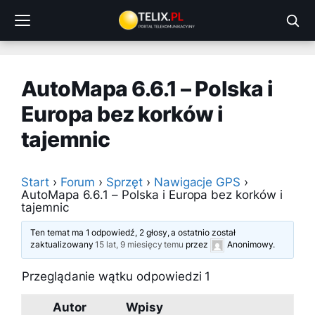
Przejdź
do
treści
AutoMapa 6.6.1 – Polska i
Europa bez korków i
tajemnic
Start
›
Forum
›
Sprzęt
›
Nawigacje GPS
›
AutoMapa 6.6.1 – Polska i Europa bez korków i
tajemnic
Ten temat ma 1 odpowiedź, 2 głosy, a ostatnio został
zaktualizowany
15 lat, 9 miesięcy temu
przez
Anonimowy
.
Przeglądanie wątku odpowiedzi 1
Autor
Wpisy