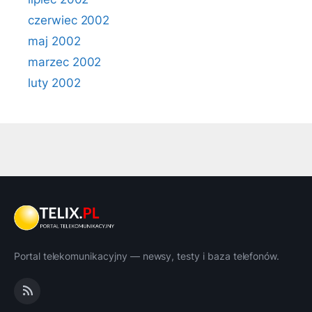
czerwiec 2002
maj 2002
marzec 2002
luty 2002
Portal telekomunikacyjny — newsy, testy i baza telefonów.