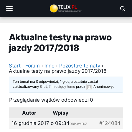
Przejdź
do
treści
Aktualne testy na prawo
jazdy 2017/2018
Start
›
Forum
›
Inne
›
Pozostałe tematy
›
Aktualne testy na prawo jazdy 2017/2018
Ten temat ma 0 odpowiedzi, 1 głos, a ostatnio został
zaktualizowany
8 lat, 7 miesięcy temu
przez
Anonimowy
.
Przeglądanie wątków odpowiedzi 0
Autor
Wpisy
16 grudnia 2017 o 09:34
#124084
ODPOWIEDZ