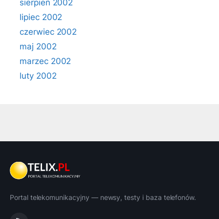
sierpień 2002
lipiec 2002
czerwiec 2002
maj 2002
marzec 2002
luty 2002
Portal telekomunikacyjny — newsy, testy i baza telefonów.