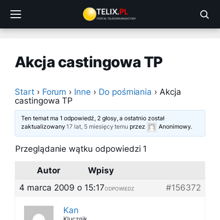
Przejdź
do
treści
Akcja castingowa TP
Start
›
Forum
›
Inne
›
Do pośmiania
›
Akcja
castingowa TP
Ten temat ma 1 odpowiedź, 2 głosy, a ostatnio został
zaktualizowany
17 lat, 5 miesięcy temu
przez
Anonimowy
.
Przeglądanie wątku odpowiedzi 1
Autor
Wpisy
4 marca 2009 o 15:17
#156372
ODPOWIEDZ
Kan
Klucznik