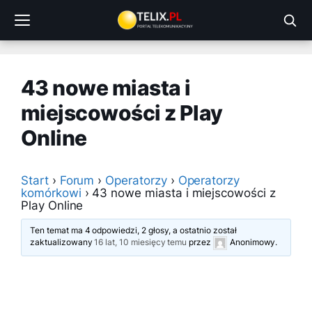
Przejdź
do
treści
43 nowe miasta i
miejscowości z Play
Online
Start
›
Forum
›
Operatorzy
›
Operatorzy
komórkowi
›
43 nowe miasta i miejscowości z
Play Online
Ten temat ma 4 odpowiedzi, 2 głosy, a ostatnio został
zaktualizowany
16 lat, 10 miesięcy temu
przez
Anonimowy
.