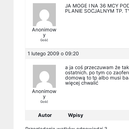
JA MOGE I NA 36 MCY PO
PLANIE SOCJALNYM TP. TY
Anonimow
y
Gość
1 lutego 2009 o 09:20
a ja coś przeczuwam że taki
ostatnich. po tym co zaofer
domową to tp albo musi baa
więcej chwalić
Anonimow
y
Gość
Autor
Wpisy