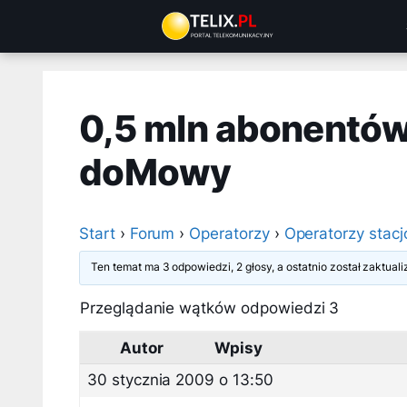
Przejdź
do
treści
0,5 mln abonentów
doMowy
Start
›
Forum
›
Operatorzy
›
Operatorzy stacj
Ten temat ma 3 odpowiedzi, 2 głosy, a ostatnio został zaktua
Przeglądanie wątków odpowiedzi 3
Autor
Wpisy
30 stycznia 2009 o 13:50