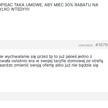
DPISAC TAKA UMOWE, ABY MIEC 30% RABATU NA
LKO WTEDY!!!!
#1679
ODPOWIEDZ
e wychwalanie się przez tp to już jakieś jedno z
owała ostatnio era w swojej taryfie domowej ze strefą
ardzo zmienić swoją ofertę albo już nie będzie się