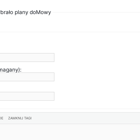
ybrało plany doMowy
ymagany):