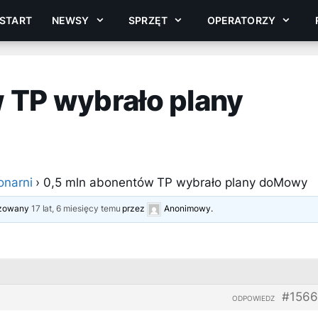
START
NEWSY
SPRZĘT
OPERATORZY
 TP wybrało plany
onarni
›
0,5 mln abonentów TP wybrało plany doMowy
lizowany
17 lat, 6 miesięcy temu
przez
Anonimowy
.
#1566
ODPOWIEDZ