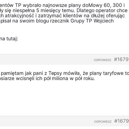
nentów TP wybrało najnowsze plany doMowy 60, 300 i
ły się niespełna 5 miesięcy temu. Dlatego operator chce
ch atrakcyjność i zatrzymać klientów na dłużej oferując
napisał na swoim blogu rzecznik Grupy TP Wojciech
a tutaj:
#1679
ODPOWIEDZ
 pamiętam jak pani z Tepsy mówiła, że plany taryfowe t
iarze wcisnęli ich pół miliona w pół roku.
#1679
ODPOWIEDZ