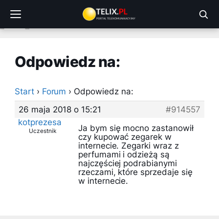
Przejdź
do
treści
Odpowiedz na:
Start
›
Forum
›
Odpowiedz na:
26 maja 2018 o 15:21
#914557
kotprezesa
Ja bym się mocno zastanowił
Uczestnik
czy kupować zegarek w
internecie. Zegarki wraz z
perfumami i odzieżą są
najczęściej podrabianymi
rzeczami, które sprzedaje się
w internecie.