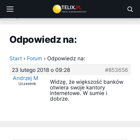
Przejdź
do
treści
Odpowiedz na:
Start
›
Forum
›
Odpowiedz na:
23 lutego 2018 o 09:28
#853656
Andrzej M
Widzę, że większość banków
Uczestnik
otwiera swoje kantory
internetowe. W sumie i
dobrze.